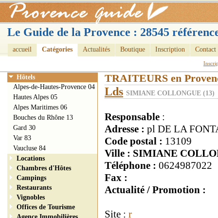
Le Guide de la Provence : 28545 référence
accueil
Catégories
Actualités
Boutique
Inscription
Contact
Inscri
TRAITEURS en Proven
Hôtels
Alpes-de-Hautes-Provence 04
Lds
SIMIANE COLLONGUE (13)
Hautes Alpes 05
Alpes Maritimes 06
Responsable
:
Bouches du Rhône 13
Adresse :
pl DE LA FONT
Gard 30
Var 83
Code postal :
13109
Vaucluse 84
Ville : SIMIANE COLL
Locations
Téléphone :
0624987022
Chambres d'Hôtes
Fax :
Campings
Restaurants
Actualité / Promotion :
Vignobles
Offices de Tourisme
Site :
r
Agence Immobilières