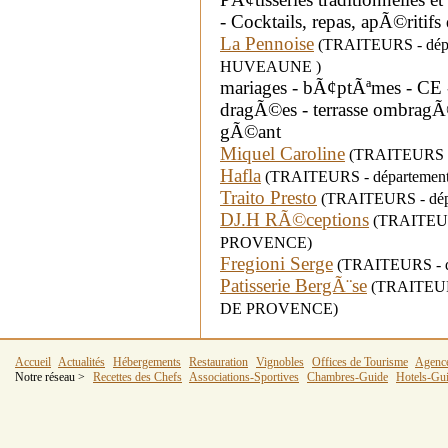
- Cocktails, repas, apÃ©ritifs 
La Pennoise
(TRAITEURS - dépar
HUVEAUNE )
mariages - bÃ¢ptÃªmes - CE - 
dragÃ©es - terrasse ombragÃ©
gÃ©ant
Miquel Caroline
(TRAITEURS - d
Hafla
(TRAITEURS - département 
Traito Presto
(TRAITEURS - dépa
DJ.H RÃ©ceptions
(TRAITEURS 
PROVENCE)
Fregioni Serge
(TRAITEURS - dé
Patisserie BergÃ¨se
(TRAITEURS
DE PROVENCE)
Accueil
Actualités
Hébergements
Restauration
Vignobles
Offices de Tourisme
Agenc
Notre réseau >
Recettes des Chefs
Associations-Sportives
Chambres-Guide
Hotels-Gu