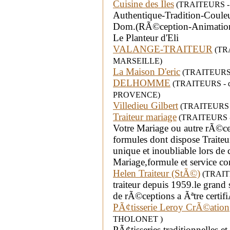
Cuisine des Iles
(TRAITEURS - d
Authentique-Tradition-Cou
Dom.(RÃ©ception-Animation-S
Le Planteur d'Eli
VALANGE-TRAITEUR
(TRAI
MARSEILLE)
La Maison D'eric
(TRAITEURS - 
DELHOMME
(TRAITEURS - dé
PROVENCE)
Villedieu Gilbert
(TRAITEURS - 
Traiteur mariage
(TRAITEURS - dé
Votre Mariage ou autre rÃ©ce
formules dont dispose Traiteu
unique et inoubliable lors de 
Mariage,formule et service c
Helen Traiteur (StÃ©)
(TRAITE
traiteur depuis 1959.le grand s
de rÃ©ceptions a Ãªtre certi
PÃ¢tisserie Leroy CrÃ©ation
THOLONET )
PÃ¢tisseries traditionnelles 