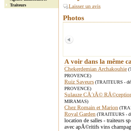
Traiteurs
Laisser un avis
Photos
A voir dans la même c
Chekerdemian Archakouhie
(
PROVENCE)
Ruiz Saveurs
(TRAITEURS - dép
PROVENCE)
Sulauze CÃ´tÃ© RÃ©ceptio
MIRAMAS)
Chez Romain et Marion
(TRAIT
Royal Garden
(TRAITEURS - dép
location de salles - traiteur
avec apÃ©ritifs vins champ