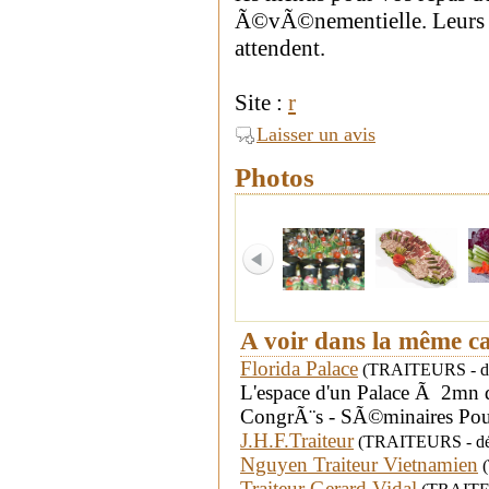
Ã©vÃ©nementielle. Leurs c
attendent.
Site :
r
Laisser un avis
Photos
A voir dans la même c
Florida Palace
(TRAITEURS - dép
L'espace d'un Palace Ã 2mn 
CongrÃ¨s - SÃ©minaires Pour t
J.H.F.Traiteur
(TRAITEURS - dépa
Nguyen Traiteur Vietnamien
(
Traiteur Gerard Vidal