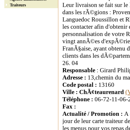
Leur livraison se fait sur l
Traiteurs
dans les rÃ©gions : Proven
Languedoc Roussillon et 
les contacter afin d'obtenir
personnalisation de votre R
vingt annÃ©es d'expÃ©rien
FranÃ§aise, ayant obtenu
clients dans les dÃ©parteme
26. 04
Responsable
: Girard Phil
Adresse :
13,chemin du mas
Code postal :
13160
Ville : ChÃ¢teaurenard
(
Téléphone :
06-72-11-06-
Fax :
Actualité / Promotion :
A 
jour de leur carte traiteur d
les menus pour vos repas d