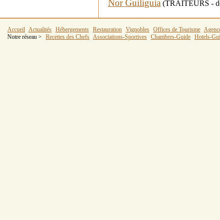
Nor Guiliguia
(TRAITEURS - dép
Accueil
Actualités
Hébergements
Restauration
Vignobles
Offices de Tourisme
Agenc
Notre réseau >
Recettes des Chefs
Associations-Sportives
Chambres-Guide
Hotels-Gu