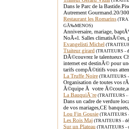
(TRAITEUR
Dans le Parc de la Bastide.Pi
Autrement Gourmand.20/300 
Restaurant les Romarins
(TRAIT
GÃ‰MENOS)
Anniversaire, mariage, baptÃ
NoÃ«l. Salles climatisÃ©es, 
Evangelisti Michel
(TRAITEURS 
Ttaiteur girard
(TRAITEURS - dépar
DÃ©couvrez le talentueux Che
internet est destinÃ© pour u
tarifs compÃ©titifs vous atten
La Truffe Noire
(TRAITEURS - d
Organisation de toutes vos r
Ã©quipe Ã votre Ã©coute,au 
La BauquiÃ¨re
(TRAITEURS - dé
Dans un cadre de verdure loca
de vos mariages,CE banquets,
Lou Fin Gousie
(TRAITEURS - d
Les Rois Maj
(TRAITEURS - dépa
Sur un Plateau
(TRAITEURS - dé