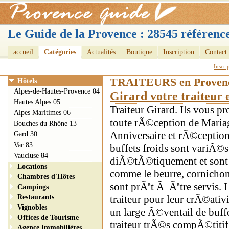
Le Guide de la Provence : 28545 référence
accueil
Catégories
Actualités
Boutique
Inscription
Contact
Inscri
TRAITEURS en Proven
Hôtels
Alpes-de-Hautes-Provence 04
Girard votre traiteur
Hautes Alpes 05
Traiteur Girard. Ils vous pr
Alpes Maritimes 06
toute rÃ©ception de Mari
Bouches du Rhône 13
Anniversaire et rÃ©ception
Gard 30
Var 83
buffets froids sont variÃ
Vaucluse 84
diÃ©tÃ©tiquement et sont
Locations
comme le beurre, cornichon
Chambres d'Hôtes
sont prÃªt Ã Ãªtre servis. 
Campings
Restaurants
traiteur pour leur crÃ©ativ
Vignobles
un large Ã©ventail de buff
Offices de Tourisme
traiteur trÃ©s compÃ©titif
Agence Immobilières