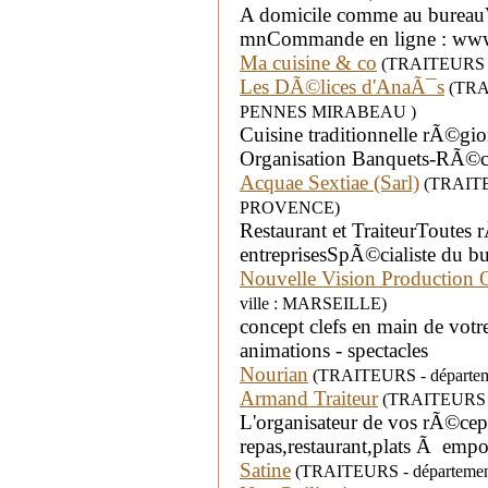
A domicile comme au bureauV
mnCommande en ligne : www
Ma cuisine & co
(TRAITEURS - 
Les DÃ©lices d'AnaÃ¯s
(TRAI
PENNES MIRABEAU )
Cuisine traditionnelle rÃ©gion
Organisation Banquets-RÃ©ce
Acquae Sextiae (Sarl)
(TRAITEU
PROVENCE)
Restaurant et TraiteurToutes r
entreprisesSpÃ©cialiste du b
Nouvelle Vision Production 
ville : MARSEILLE)
concept clefs en main de votre 
animations - spectacles
Nourian
(TRAITEURS - départeme
Armand Traiteur
(TRAITEURS - 
L'organisateur de vos rÃ©cept
repas,restaurant,plats Ã emp
Satine
(TRAITEURS - département