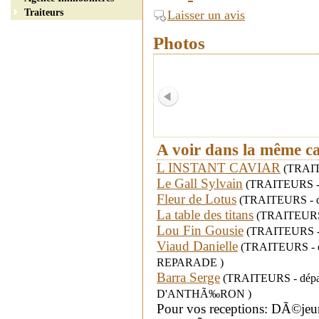
Traiteurs
Laisser un avis
Photos
A voir dans la même c
L INSTANT CAVIAR
(TRAITE
Le Gall Sylvain
(TRAITEURS - d
Fleur de Lotus
(TRAITEURS - dé
La table des titans
(TRAITEURS -
Lou Fin Gousie
(TRAITEURS - d
Viaud Danielle
(TRAITEURS - dé
REPARADE )
Barra Serge
(TRAITEURS - départ
D'ANTHÃ‰RON )
Pour vos receptions: DÃ©jeun