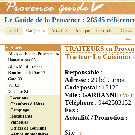
Le Guide de la Provence : 28545 référence
accueil
Catégories
Actualités
Boutique
Inscription
Contact
Inscri
TRAITEURS en Proven
Hôtels
Alpes-de-Hautes-Provence 04
Traiteur Le Cuisinier
Hautes Alpes 05
Alpes Maritimes 06
Responsable
:
Bouches du Rhône 13
Adresse :
29 bd Carnot
Gard 30
Var 83
Code postal :
13120
Vaucluse 84
Ville : GARDANNE
(Voir
Locations
Téléphone :
0442583132
Chambres d'Hôtes
Fax :
Campings
Restaurants
Actualité / Promotion :
Vignobles
Offices de Tourisme
Site :
r
Agence Immobilières