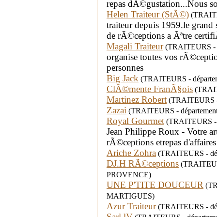
repas dÃ©gustation...Nous 
Helen Traiteur (StÃ©)
(TRAITE
traiteur depuis 1959.le grand s
de rÃ©ceptions a Ãªtre certi
Magali Traiteur
(TRAITEURS - dé
organise toutes vos rÃ©cepti
personnes
Big Jack
(TRAITEURS - départeme
ClÃ©mente FranÃ§ois
(TRAITE
Martinez Robert
(TRAITEURS - d
Zazai
(TRAITEURS - département
Royal Gourmet
(TRAITEURS - d
Jean Philippe Roux - Votre art
rÃ©ceptions etrepas d'affaire
Ariche Zohra
(TRAITEURS - dépa
DJ.H RÃ©ceptions
(TRAITEURS 
PROVENCE)
UNE P'TITE DOUCEUR
(TRA
MARTIGUES)
Azur Traiteur
(TRAITEURS - dép
Sarl lV