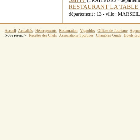
(TRAITEURS - départemen
RESTAURANT LA TABLE 
département : 13 - ville : MARSEI
Accueil
Actualités
Hébergements
Restauration
Vignobles
Offices de Tourisme
Agenc
Notre réseau >
Recettes des Chefs
Associations-Sportives
Chambres-Guide
Hotels-Gu