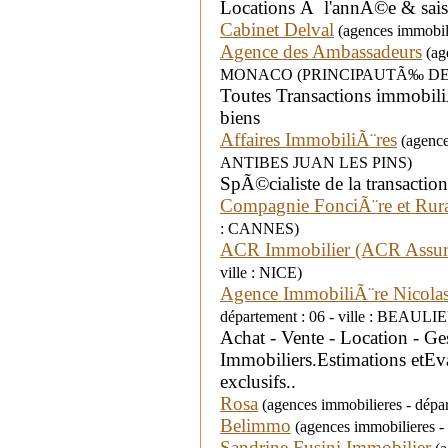
Locations Ã l'annÃ©e & sai
Cabinet Delval
(agences immobil
Agence des Ambassadeurs
(age
MONACO (PRINCIPAUTÃ‰ DE
Toutes Transactions immobili
biens
Affaires ImmobiliÃ¨res
(agences
ANTIBES JUAN LES PINS)
SpÃ©cialiste de la transactio
Compagnie FonciÃ¨re et Rur
: CANNES)
ACR Immobilier (ACR Assur
ville : NICE)
Agence ImmobiliÃ¨re Nicola
département : 06 - ville : BEAU
Achat - Vente - Location - Ge
Immobiliers.Estimations etEv
exclusifs..
Rosa
(agences immobilieres - dépar
Belimmo
(agences immobilieres - 
Sandrine Fusini Immobilier