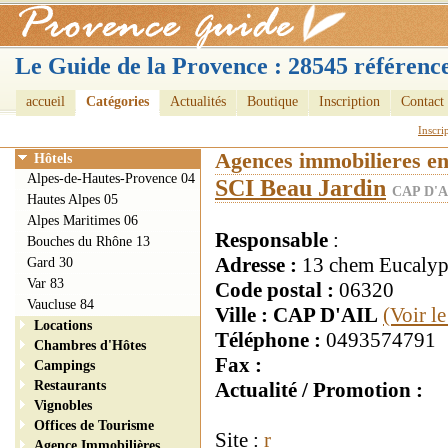
Le Guide de la Provence : 28545 référence
accueil
Catégories
Actualités
Boutique
Inscription
Contact
Inscri
Agences immobilieres e
Hôtels
Alpes-de-Hautes-Provence 04
SCI Beau Jardin
CAP D'AI
Hautes Alpes 05
Alpes Maritimes 06
Responsable
:
Bouches du Rhône 13
Adresse :
13 chem Eucalyp
Gard 30
Var 83
Code postal :
06320
Vaucluse 84
Ville : CAP D'AIL
(Voir l
Locations
Téléphone :
0493574791
Chambres d'Hôtes
Fax :
Campings
Restaurants
Actualité / Promotion :
Vignobles
Offices de Tourisme
Site :
r
Agence Immobilières