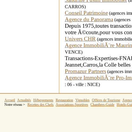
(a
CARROS)
Conseil Patrimoine
(agences imm
Agence du Panorama
(agences 
Depuis 1975,toutes transact
votre Ã©coute,pour vous cons
Univers CHR
(agences immobilie
Agence ImmobiliÃ¨re Mauri
VENCE)
Transactions-Expertises-FNAI
Jeannet,Carros,la Colle belle
Promazur Partners
(agences immo
Agence ImmobiliÃ¨re Pro-I
: 06 - ville : NICE)
Accueil
Actualités
Hébergements
Restauration
Vignobles
Offices de Tourisme
Agenc
Notre réseau >
Recettes des Chefs
Associations-Sportives
Chambres-Guide
Hotels-Gu