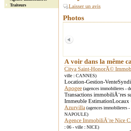
Traiteurs
Laisser un avis
Photos
A voir dans la même c
Citya Saint-HonorÃ© Immobi
ville : CANNES)
Location-Gestion-VenteSyndi
Apogee
(agences immobilieres - dé
Transactions immobiliÃ¨res su
Immeuble EstimationLocaux 
Azurvilla
(agences immobilieres 
NAPOULE)
Agence ImmobiliÃ¨re Nice C
: 06 - ville : NICE)