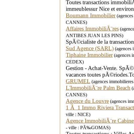
Toutes transactions immobiliÃ¨
immeublessur Nice et environ
Boumann Immobilier
(agences i
CANNES)
Affaires ImmobiliÃ¨res
(agences
ANTIBES JUAN LES PINS)
SpÃ©cialiste de la transactio
Sud Agence (SARL)
(agences i
Tiphaine Immobilier
(agences i
CEDEX)
Gestion - Achat-Vente. SpÃ©ci
vacances toutes pÃ©riodes.Tou
GRUMEL
(agences immobiliere
L'ImmobiliÃ¨re Palm Beach
(
CANNES)
Agence du Louvre
(agences immo
1 Ã 1 Immo Riviera Transact
ville : NICE)
Agence ImmobiliÃ¨re Cabinet
- ville : PÃ‰GOMAS)
Toutes transactions : Villas,A