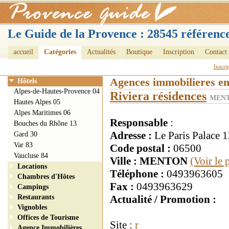
Le Guide de la Provence : 28545 référence
accueil
Catégories
Actualités
Boutique
Inscription
Contact
Inscri
Agences immobilieres e
Hôtels
Alpes-de-Hautes-Provence 04
Riviera résidences
MENT
Hautes Alpes 05
Alpes Maritimes 06
Responsable
:
Bouches du Rhône 13
Adresse :
Le Paris Palace 
Gard 30
Var 83
Code postal :
06500
Vaucluse 84
Ville : MENTON
(Voir le
Locations
Téléphone :
0493963605
Chambres d'Hôtes
Fax :
0493963629
Campings
Restaurants
Actualité / Promotion :
Vignobles
Offices de Tourisme
Site :
r
Agence Immobilières