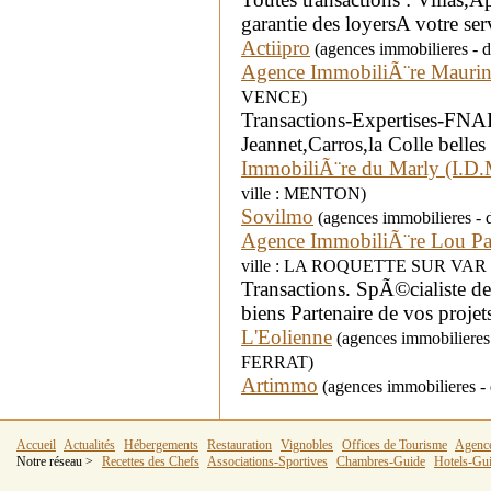
garantie des loyersA votre se
Actiipro
(agences immobilieres - 
Agence ImmobiliÃ¨re Mauri
VENCE)
Transactions-Expertises-FNAI
Jeannet,Carros,la Colle belle
ImmobiliÃ¨re du Marly (I.D.
ville : MENTON)
Sovilmo
(agences immobilieres -
Agence ImmobiliÃ¨re Lou P
ville : LA ROQUETTE SUR VAR 
Transactions. SpÃ©cialiste de
biens Partenaire de vos projet
L'Eolienne
(agences immobilieres
FERRAT)
Artimmo
(agences immobilieres - 
Accueil
Actualités
Hébergements
Restauration
Vignobles
Offices de Tourisme
Agenc
Notre réseau >
Recettes des Chefs
Associations-Sportives
Chambres-Guide
Hotels-Gu