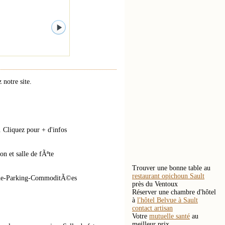
notre site.
 Cliquez pour + d'infos
n et salle de fÃªte
Trouver une bonne table au
restaurant opichoun Sault
scine-Parking-CommoditÃ©es
près du Ventoux
Réserver une chambre d'hôtel
à
l'hôtel Belvue à Sault
contact artisan
Votre
mutuelle santé
au
meilleur prix.