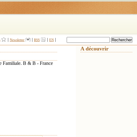
|
|
|
|
s
Newsletter
RSS
EN
A découvrir
 Familiale. B & B - France