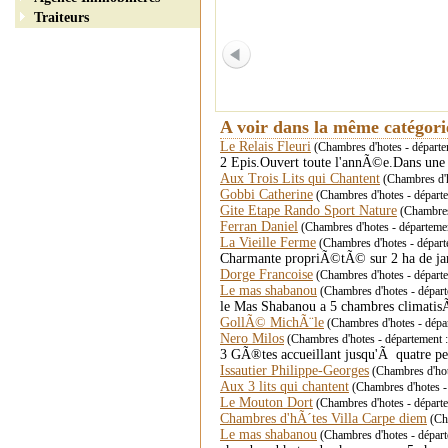
Traiteurs
A voir dans la même catégor
Le Relais Fleuri
(Chambres d'hotes - départe
2 Epis.Ouvert toute l'annÃ©e.Dans une 
Aux Trois Lits qui Chantent
(Chambres d'h
Gobbi Catherine
(Chambres d'hotes - départe
Gite Etape Rando Sport Nature
(Chambres
Ferran Daniel
(Chambres d'hotes - départeme
La Vieille Ferme
(Chambres d'hotes - départ
Charmante propriÃ©tÃ© sur 2 ha de jard
Dorge Francoise
(Chambres d'hotes - départ
Le mas shabanou
(Chambres d'hotes - départe
le Mas Shabanou a 5 chambres climatisÃ©e
GollÃ© MichÃ¨le
(Chambres d'hotes - dépar
Nero Milos
(Chambres d'hotes - départemen
3 GÃ®tes accueillant jusqu'Ã quatre p
Issautier Philippe-Georges
(Chambres d'ho
Aux 3 lits qui chantent
(Chambres d'hotes - 
Le Mouton Dort
(Chambres d'hotes - départe
Chambres d'hÃ´tes Villa Carpe diem
(Cha
Le mas shabanou
(Chambres d'hotes - départe