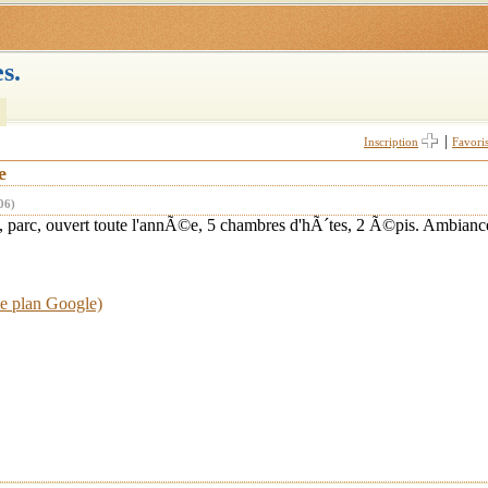
s.
|
Inscription
Favori
e
06)
arc, ouvert toute l'annÃ©e, 5 chambres d'hÃ´tes, 2 Ã©pis. Ambiance
le plan Google)