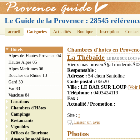
Le Guide de la Provence : 28545 référence
accueil
Catégories
Actualités
Boutique
Inscription
Contact
Chambres d'hotes en Provenc
Hôtels
Alpes-de-Hautes-Provence 04
La Thébaïde
LE BAR SUR LOUP (
Hautes Alpes 05
Vieux mas provenÃ§al modernisÃ©, p
Alpes Maritimes 06
Responsable
:
Bouches du Rhône 13
Adresse :
54 chem Santoline
Code postal :
06620
Gard 30
Ville : LE BAR SUR LOUP
(Voir 
Var 83
Téléphone :
0493424119
Vaucluse 84
Fax :
Locations
Actualité / Promotion :
Chambres d'Hôtes
Campings
Site :
r
Restaurants
Laisser un avis
Vignobles
Photos
Offices de Tourisme
Agence Immobilières