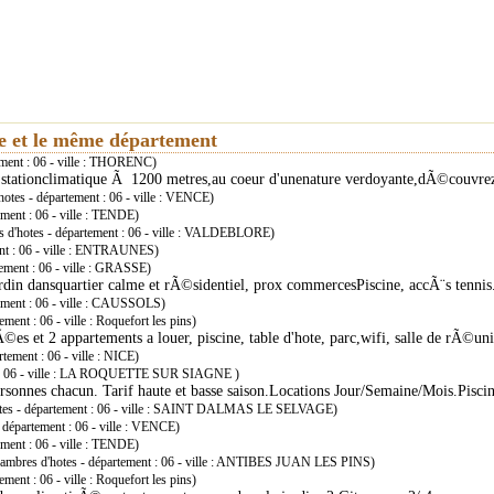
ie et le même département
ment : 06 - ville : THORENC)
stationclimatique Ã 1200 metres,au coeur d'unenature verdoyante,dÃ©couvrez 
otes - département : 06 - ville : VENCE)
ment : 06 - ville : TENDE)
 d'hotes - département : 06 - ville : VALDEBLORE)
nt : 06 - ville : ENTRAUNES)
ement : 06 - ville : GRASSE)
in dansquartier calme et rÃ©sidentiel, prox commercesPiscine, accÃ¨s tennis.
ement : 06 - ville : CAUSSOLS)
ment : 06 - ville : Roquefort les pins)
s et 2 appartements a louer, piscine, table d'hote, parc,wifi, salle de rÃ©unio
tement : 06 - ville : NICE)
t : 06 - ville : LA ROQUETTE SUR SIAGNE )
ersonnes chacun. Tarif haute et basse saison.Locations Jour/Semaine/Mois.Pi
tes - département : 06 - ville : SAINT DALMAS LE SELVAGE)
département : 06 - ville : VENCE)
ment : 06 - ville : TENDE)
mbres d'hotes - département : 06 - ville : ANTIBES JUAN LES PINS)
ment : 06 - ville : Roquefort les pins)