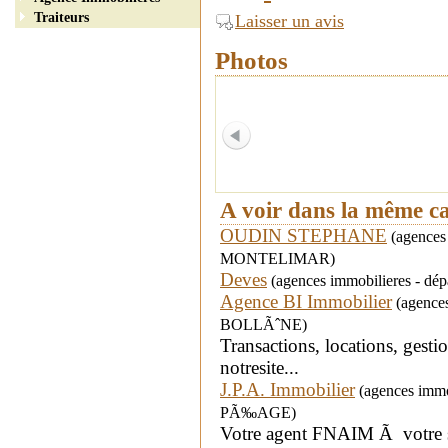
Traiteurs
Laisser un avis
Photos
A voir dans la même c
OUDIN STEPHANE
(agences 
MONTELIMAR)
Deves
(agences immobilieres - dé
Agence BI Immobilier
(agences 
BOLLÃˆNE)
Transactions, locations, gesti
notresite...
J.P.A. Immobilier
(agences immo
PÃ‰AGE)
Votre agent FNAIM Ã votre s