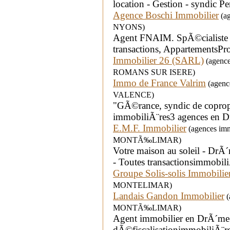
location - Gestion - syndic P
Agence Boschi Immobilier
(ag
NYONS)
Agent FNAIM. SpÃ©cialiste 
transactions, AppartementsPr
Immobilier 26 (SARL)
(agences
ROMANS SUR ISERE)
Immo de France Valrim
(agence
VALENCE)
"GÃ©rance, syndic de coprop
immobiliÃ¨res3 agences en 
E.M.F. Immobilier
(agences immo
MONTÃ‰LIMAR)
Votre maison au soleil - D
- Toutes transactionsimmobili
Groupe Solis-solis Immobilie
MONTELIMAR)
Landais Gandon Immobilier
(
MONTÃ‰LIMAR)
Agent immobilier en DrÃ´me-
dÃ©fiscalisationimmobiliÃ¨r