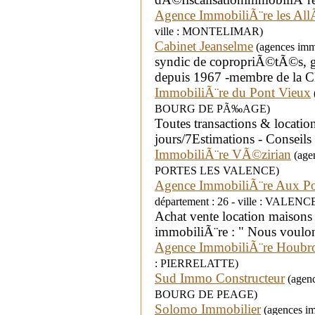
Agence ImmobiliÃ¨re les Al
ville : MONTELIMAR)
Cabinet Jeanselme
(agences immo
syndic de copropriÃ©tÃ©s, ge
depuis 1967 -membre de la 
ImmobiliÃ¨re du Pont Vieux
BOURG DE PÃ‰AGE)
Toutes transactions & locati
jours/7Estimations - Conseils
ImmobiliÃ¨re VÃ©zirian
(agen
PORTES LES VALENCE)
Agence ImmobiliÃ¨re Aux Por
département : 26 - ville : VALENC
Achat vente location maisons
immobiliÃ¨re : " Nous voulons
Agence ImmobiliÃ¨re Houbr
: PIERRELATTE)
Sud Immo Constructeur
(agenc
BOURG DE PEAGE)
Solomo Immobilier
(agences im