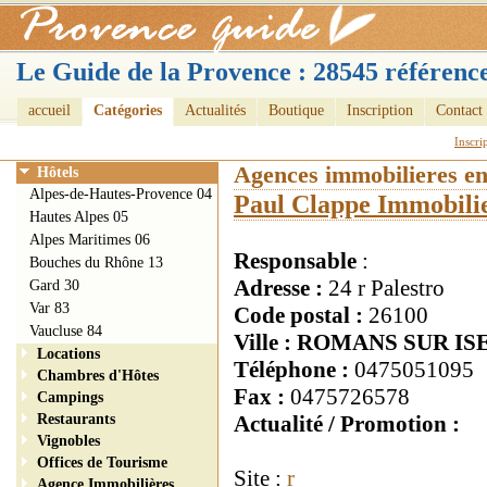
Le Guide de la Provence : 28545 référence
accueil
Catégories
Actualités
Boutique
Inscription
Contact
Inscri
Agences immobilieres e
Hôtels
Alpes-de-Hautes-Provence 04
Paul Clappe Immobili
Hautes Alpes 05
Alpes Maritimes 06
Responsable
:
Bouches du Rhône 13
Adresse :
24 r Palestro
Gard 30
Var 83
Code postal :
26100
Vaucluse 84
Ville : ROMANS SUR IS
Locations
Téléphone :
0475051095
Chambres d'Hôtes
Fax :
0475726578
Campings
Restaurants
Actualité / Promotion :
Vignobles
Offices de Tourisme
Site :
r
Agence Immobilières