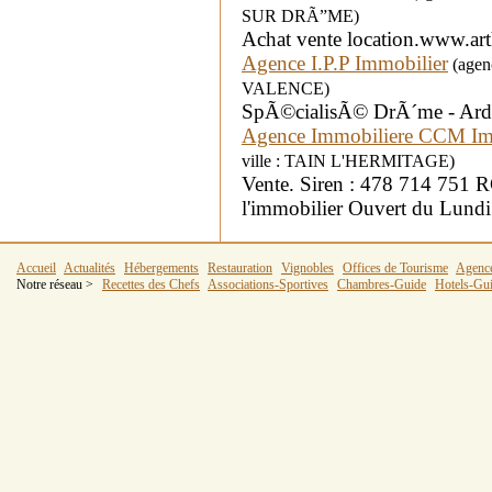
SUR DRÃ”ME)
Achat vente location.www.a
Agence I.P.P Immobilier
(agenc
VALENCE)
SpÃ©cialisÃ© DrÃ´me - Ar
Agence Immobiliere CCM I
ville : TAIN L'HERMITAGE)
Vente. Siren : 478 714 751
l'immobilier Ouvert du Lund
Accueil
Actualités
Hébergements
Restauration
Vignobles
Offices de Tourisme
Agenc
Notre réseau >
Recettes des Chefs
Associations-Sportives
Chambres-Guide
Hotels-Gu