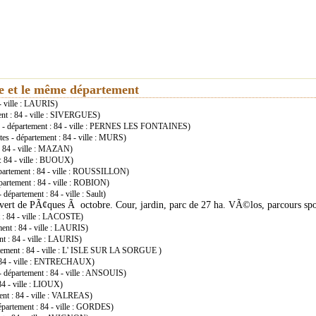
ie et le même département
- ville : LAURIS)
ent : 84 - ville : SIVERGUES)
 - département : 84 - ville : PERNES LES FONTAINES)
es - département : 84 - ville : MURS)
: 84 - ville : MAZAN)
: 84 - ville : BUOUX)
partement : 84 - ville : ROUSSILLON)
partement : 84 - ville : ROBION)
département : 84 - ville : Sault)
vert de PÃ¢ques Ã octobre. Cour, jardin, parc de 27 ha. VÃ©los, parcours sp
 : 84 - ville : LACOSTE)
ent : 84 - ville : LAURIS)
t : 84 - ville : LAURIS)
tement : 84 - ville : L' ISLE SUR LA SORGUE )
: 84 - ville : ENTRECHAUX)
 département : 84 - ville : ANSOUIS)
84 - ville : LIOUX)
ent : 84 - ville : VALREAS)
épartement : 84 - ville : GORDES)