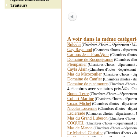
Traiteurs
A voir dans la même catégor
Buisson
(Chambres d'hotes - département : 84 
Gay Raymond
(Chambres d'hotes - départem
Cartoux Jean-FranÃ§ois
(Chambres d'hotes
Domaine de Rocquejeanne
(Chambres d'hot
Pleinpanier
(Chambres d'hotes - département 
Cayla Alain
(Chambres d'hotes - département 
Mas du Micocoulier
(Chambres d'hotes - dé
Domaine de Canfier
(Chambres d'hotes - dé
Domaine de piedmoure
(Chambres d'hotes - 
4 chambres avec sanitaires privÃ©s. Ou
Bonne Terre
(Chambres d'hotes - département
Collart Martine
(Chambres d'hotes - départem
Cuxac Michel
(Chambres d'hotes - départemen
Nicolas Lucienne
(Chambres d'hotes - dépar
Escleriade
(Chambres d'hotes - département 
Mas du Grand Luberon
(Chambres d'hotes -
COQUEL
(Chambres d'hotes - département : 
Mas de Manon
(Chambres d'hotes - départem
Le Marinel Christine
(Chambres d'hotes - d