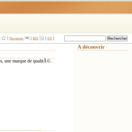
|
|
|
|
s
Newsletter
RSS
EN
A découvrir
es, une marque de qualitÃ©.