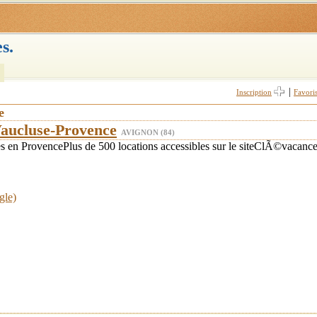
s.
|
Inscription
Favori
e
Vaucluse-Provence
AVIGNON (84)
 en ProvencePlus de 500 locations accessibles sur le siteClÃ©vacanc
gle)