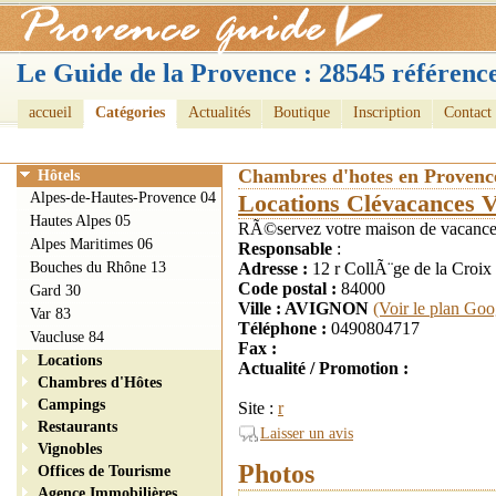
Le Guide de la Provence : 28545 référence
accueil
Catégories
Actualités
Boutique
Inscription
Contact
Chambres d'hotes en Provenc
Hôtels
Alpes-de-Hautes-Provence 04
Locations Clévacances 
Hautes Alpes 05
RÃ©servez votre maison de vacances
Alpes Maritimes 06
Responsable
:
Bouches du Rhône 13
Adresse :
12 r CollÃ¨ge de la Croix
Code postal :
84000
Gard 30
Ville : AVIGNON
(Voir le plan Goo
Var 83
Téléphone :
0490804717
Vaucluse 84
Fax :
Locations
Actualité / Promotion :
Chambres d'Hôtes
Campings
Site :
r
Restaurants
Laisser un avis
Vignobles
Photos
Offices de Tourisme
Agence Immobilières