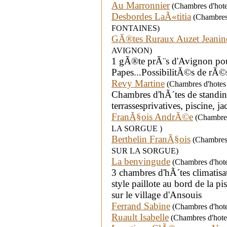
Au Marronnier
(Chambres d'hote
Desbordes LaÃ«titia
(Chambres 
FONTAINES)
GÃ®tes Ruraux Auzet Jeanin
AVIGNON)
1 gÃ®te prÃ¨s d'Avignon pour
Papes...PossibilitÃ©s de rÃ©s
Revy Martine
(Chambres d'hotes
Chambres d'hÃ´tes de standin
terrassesprivatives, piscine, ja
FranÃ§ois AndrÃ©e
(Chambres 
LA SORGUE )
Berthelin FranÃ§ois
(Chambres 
SUR LA SORGUE)
La benvingude
(Chambres d'hotes
3 chambres d'hÃ´tes climatisat
style paillote au bord de la pi
sur le village d'Ansouis
Ferrand Sabine
(Chambres d'hote
Ruault Isabelle
(Chambres d'hotes