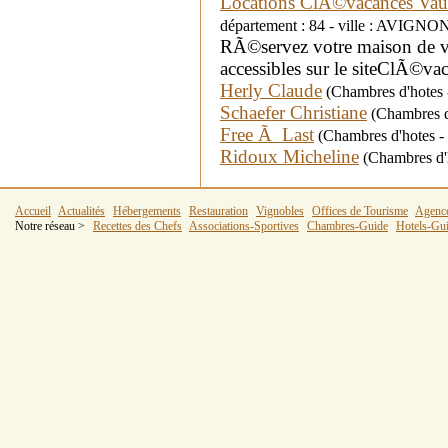
Locations ClÃ©vacances Vau
département : 84 - ville : AVIGNO
RÃ©servez votre maison de v
accessibles sur le siteClÃ©v
Herly Claude
(Chambres d'hotes 
Schaefer Christiane
(Chambres d'
Free Ã Last
(Chambres d'hotes -
Ridoux Micheline
(Chambres d'h
Accueil
Actualités
Hébergements
Restauration
Vignobles
Offices de Tourisme
Agenc
Notre réseau >
Recettes des Chefs
Associations-Sportives
Chambres-Guide
Hotels-Gu