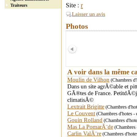
Site :
r
Traiteurs
Laisser un avis
Photos
A voir dans la même c
Moulin de Vilhon
(Chambres d'h
Dans un site agrÃ©able et p
GÃ®tes de France. PetitdÃ©j 
climatisÃ©
Lextrait Brigitte
(Chambres d'hot
Le Couvent
(Chambres d'hotes - d
Gouin Rolland
(Chambres d'hote
Mas La PomarÃ¨de
(Chambres d
Carlin ValÃ¨re
(Chambres d'hotes