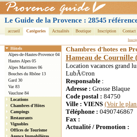
Le Guide de la Provence : 28545 référence
accueil
Catégories
Actualités
Boutique
Inscription
Contact
Inscri
Chambres d'hotes en Pr
Hôtels
Alpes-de-Hautes-Provence 04
Hameau de Cournille
Hautes Alpes 05
Location vacances grand l
Alpes Maritimes 06
LubÃ©ron
Bouches du Rhône 13
Responsable
:
Gard 30
Var 83
Adresse :
Grosse Blaque
Vaucluse 84
Code postal :
84750
Locations
Ville : VIENS
(Voir le pla
Chambres d'Hôtes
Téléphone :
0490746867
Campings
Restaurants
Fax :
Vignobles
Actualité / Promotion :
Offices de Tourisme
Agence Immobilières