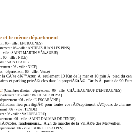
ie et le même département
nt : 06 - ville : ENTRAUNES)
artement : 06 - ville : ANTIBES JUAN LES PINS)
: 06 - ville : SAINT MARTIN VÃ‰SUBIE)
: 06 - ville : NICE)
 ville : SAINT PAUL)
tement : 06 - ville : NICE)
 - département : 06 - ville : Vence)
 la CÃ´te dâ€™Azur, Ã seulement 10 Km de la mer et 10 min Ã pied du centre
enaires et parking privÃ© clos dans la propriÃ©tÃ©. Tarifs Ã partir de 90 Euro
ur
(Chambres d'hotes - département : 06 - ville : CHÃ‚TEAUNEUF D'ENTRAUNES)
épartement : 06 - ville : BREIL SUR ROYA)
département : 06 - ville : L' ESCARÃˆNE )
 Valladaun lieu priviligiÃ© pour toutes vos rÃ©ceptionset sÃ©jours de char
ment : 06 - ville : TENDE)
ment : 06 - ville : VALDEBLORE)
épartement : 06 - ville : SAINT DALMAS DE TENDE)
,Ã©coles, randonneurs,...A 2h de marche de la VallÃ©e des Merveilles.
épartement : 06 - ville : BERRE LES ALPES)