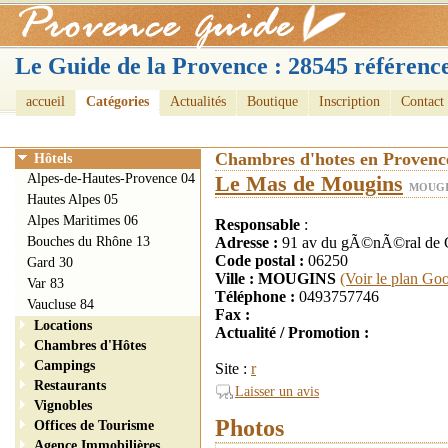
Le Guide de la Provence : 28545 référence
accueil
Catégories
Actualités
Boutique
Inscription
Contact
Chambres d'hotes en Provenc
Hôtels
Alpes-de-Hautes-Provence 04
Le Mas de Mougins
MOUGIN
Hautes Alpes 05
Alpes Maritimes 06
Responsable
:
Bouches du Rhône 13
Adresse :
91 av du gÃ©nÃ©ral de 
Code postal :
06250
Gard 30
Ville : MOUGINS
(Voir le plan Go
Var 83
Téléphone :
0493757746
Vaucluse 84
Fax :
Locations
Actualité / Promotion :
Chambres d'Hôtes
Campings
Site :
r
Restaurants
Laisser un avis
Vignobles
Photos
Offices de Tourisme
Agence Immobilières