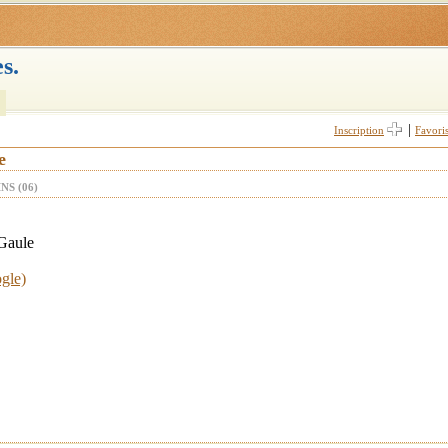
s.
|
Inscription
Favori
e
S (06)
Gaule
ogle)