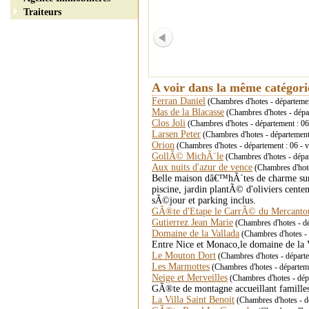
Traiteurs
A voir dans la même catégor
Ferran Daniel
(Chambres d'hotes - départeme
Mas de la Blacasse
(Chambres d'hotes - dép
Clos Joli
(Chambres d'hotes - département 
Larsen Peter
(Chambres d'hotes - département 
Orion
(Chambres d'hotes - département : 06 -
GollÃ© MichÃ¨le
(Chambres d'hotes - dépar
Aux nuits d'azur de vence
(Chambres d'hotes
Belle maison dâ€™hÃ´tes de charme sur
piscine, jardin plantÃ© d'oliviers cent
sÃ©jour et parking inclus.
GÃ®te d'Etape le CarrÃ© du Mercanto
Gutierrez Jean Marie
(Chambres d'hotes - d
Domaine de la Vallada
(Chambres d'hotes - 
Entre Nice et Monaco,le domaine de la
Le Mouton Dort
(Chambres d'hotes - départe
Les Marmottes
(Chambres d'hotes - départe
Neige et Merveilles
(Chambres d'hotes - d
GÃ®te de montagne accueillant familles
La Villa Saint Benoit
(Chambres d'hotes - d