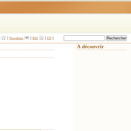
|
|
|
|
s
Newsletter
RSS
EN
A découvrir