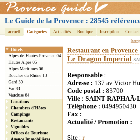
Le Guide de la Provence : 28545 référence
accueil
Catégories
Actualités
Boutique
Inscription
Contact
Inscri
Restaurant en Provence
Hôtels
Alpes-de-Hautes-Provence 04
Le Dragon Imperial
SA
Hautes Alpes 05
Alpes Maritimes 06
Responsable
:
Bouches du Rhône 13
Adresse :
137 av Victor H
Gard 30
Var 83
Code postal :
83700
Vaucluse 84
Ville : SAINT RAPHAÃ‹
Locations
Téléphone :
0494950430
Chambres d'Hôtes
Fax :
Campings
Restaurants
Actualité / Promotion :
Vignobles
Offices de Tourisme
Site :
r
Agence Immobilières