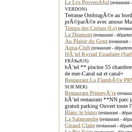
Le Lys ProvenÃ§al
(restaurant
VERDON)
Terrasse OmbragÃ©e au bord 
prÃ©parÃ©e avec amour Mari
Temps des Cerises (Le)
(restau
Le Dramont
(restaurant - dépar
Au Plaisir du Gout
(restaurant 
Aqua-Club
(restaurant - départ
HÃ´tel Kyriad Essadaire (Sar
FRÃ‰JUS)
hÃ´tel ** piscine 55 chambres
de mer-Canal sat et canal+
Restaurant La FlambÃ©e PR
SUR MER)
Restaurant PrimevÃ¨re
(restaur
hÃ´tel restaurant **NN parc ja
gratuit parking Ouvert toute
Blanc le bistro
(restaurant - dépa
La Salamandre
(restaurant - dé
Giraud Claire
(restaurant - dépar
Le Pic' Faim