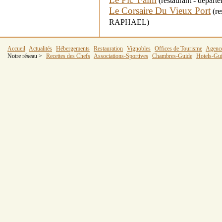
(restaurant - départ
Le Corsaire Du Vieux Port
(re
RAPHAEL)
Accueil
Actualités
Hébergements
Restauration
Vignobles
Offices de Tourisme
Agenc
Notre réseau >
Recettes des Chefs
Associations-Sportives
Chambres-Guide
Hotels-Gu