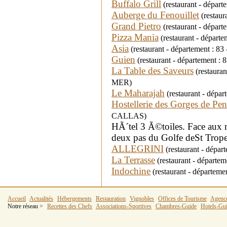
Buffalo Grill
(restaurant - départ
Auberge du Fenouillet
(restaur
Grand Pietro
(restaurant - dépa
Pizza Mania
(restaurant - départ
Asia
(restaurant - département : 
Guien
(restaurant - département :
La Table des Saveurs
(restaura
MER)
Le Maharajah
(restaurant - dépa
Hostellerie des Gorges de Pen
CALLAS)
HÃ´tel 3 Ã©toiles. Face aux 
deux pas du Golfe deSt Trop
ALLEGRINI
(restaurant - dépar
La Terrasse
(restaurant - départe
Indochine
(restaurant - départe
Accueil
Actualités
Hébergements
Restauration
Vignobles
Offices de Tourisme
Agenc
Notre réseau >
Recettes des Chefs
Associations-Sportives
Chambres-Guide
Hotels-Gu