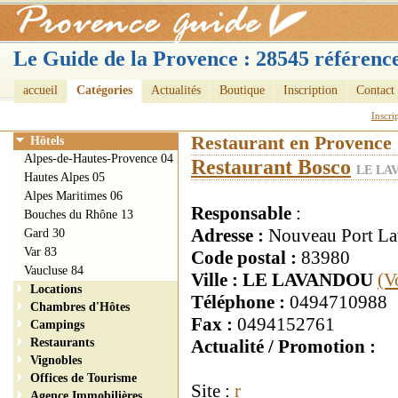
Le Guide de la Provence : 28545 référence
accueil
Catégories
Actualités
Boutique
Inscription
Contact
Inscri
Restaurant en Provence
Hôtels
Alpes-de-Hautes-Provence 04
Restaurant Bosco
LE LA
Hautes Alpes 05
Alpes Maritimes 06
Responsable
:
Bouches du Rhône 13
Adresse :
Nouveau Port L
Gard 30
Var 83
Code postal :
83980
Vaucluse 84
Ville : LE LAVANDOU
(V
Locations
Téléphone :
0494710988
Chambres d'Hôtes
Fax :
0494152761
Campings
Restaurants
Actualité / Promotion :
Vignobles
Offices de Tourisme
Site :
r
Agence Immobilières