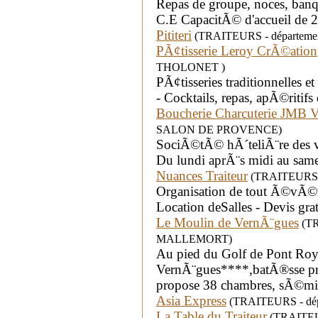
Repas de groupe, noces, banq
C.E CapacitÃ© d'accueil de 
Pititeri
(TRAITEURS - département
PÃ¢tisserie Leroy CrÃ©ation
THOLONET )
PÃ¢tisseries traditionnelles 
- Cocktails, repas, apÃ©ritifs 
Boucherie Charcuterie JMB V
SALON DE PROVENCE)
SociÃ©tÃ© hÃ´teliÃ¨re des via
Du lundi aprÃ¨s midi au sam
Nuances Traiteur
(TRAITEURS - d
Organisation de tout Ã©vÃ
Location deSalles - Devis gra
Le Moulin de VernÃ¨gues
(TR
MALLEMORT)
Au pied du Golf de Pont Roya
VernÃ¨gues****,batÃ®sse pr
propose 38 chambres, sÃ©mi
Asia Express
(TRAITEURS - dépa
La Table du Traiteur
(TRAITEUR