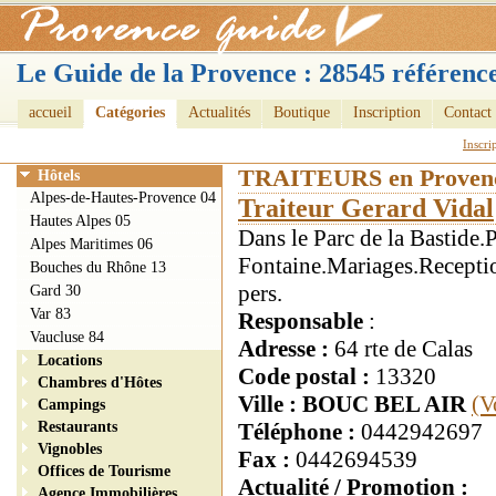
Le Guide de la Provence : 28545 référence
accueil
Catégories
Actualités
Boutique
Inscription
Contact
Inscri
TRAITEURS en Proven
Hôtels
Alpes-de-Hautes-Provence 04
Traiteur Gerard Vidal
Hautes Alpes 05
Dans le Parc de la Bastide.P
Alpes Maritimes 06
Fontaine.Mariages.Recept
Bouches du Rhône 13
pers.
Gard 30
Var 83
Responsable
:
Vaucluse 84
Adresse :
64 rte de Calas
Locations
Code postal :
13320
Chambres d'Hôtes
Ville : BOUC BEL AIR
(V
Campings
Restaurants
Téléphone :
0442942697
Vignobles
Fax :
0442694539
Offices de Tourisme
Actualité / Promotion :
Agence Immobilières