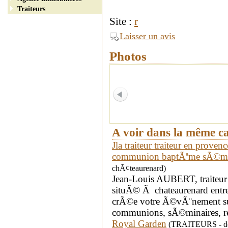
Traiteurs
Site :
r
Laisser un avis
Photos
A voir dans la même c
Jla traiteur traiteur en prove
communion baptÃªme sÃ©mi
chÃ¢teaurenard)
Jean-Louis AUBERT, traiteur 
situÃ© Ã chateaurenard ent
crÃ©e votre Ã©vÃ¨nement su
communions, sÃ©minaires, re
Royal Garden
(TRAITEURS - dép