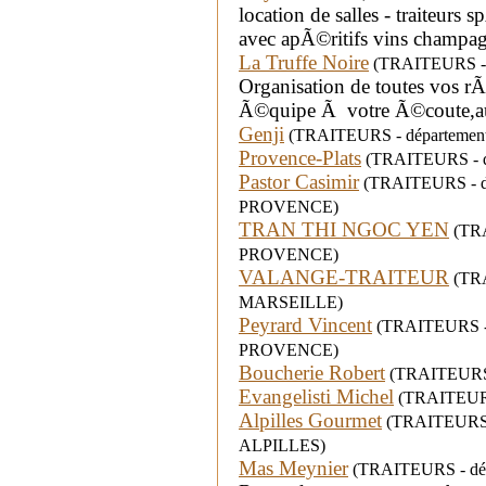
location de salles - traiteur
avec apÃ©ritifs vins champ
La Truffe Noire
(TRAITEURS - d
Organisation de toutes vos r
Ã©quipe Ã votre Ã©coute,au 
Genji
(TRAITEURS - département 
Provence-Plats
(TRAITEURS - dé
Pastor Casimir
(TRAITEURS - dép
PROVENCE)
TRAN THI NGOC YEN
(TRA
PROVENCE)
VALANGE-TRAITEUR
(TRAI
MARSEILLE)
Peyrard Vincent
(TRAITEURS - d
PROVENCE)
Boucherie Robert
(TRAITEURS -
Evangelisti Michel
(TRAITEURS 
Alpilles Gourmet
(TRAITEURS -
ALPILLES)
Mas Meynier
(TRAITEURS - dépa