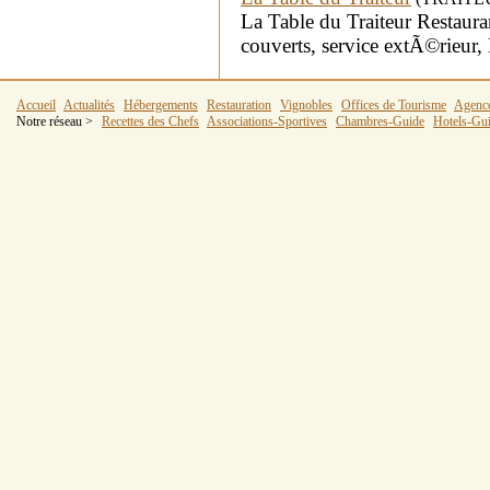
La Table du Traiteur Restauran
couverts, service extÃ©rieur,
Accueil
Actualités
Hébergements
Restauration
Vignobles
Offices de Tourisme
Agenc
Notre réseau >
Recettes des Chefs
Associations-Sportives
Chambres-Guide
Hotels-Gu