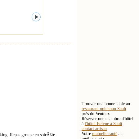
Trouver une bonne table au
restaurant opichoun Sault
près du Ventoux
Réserver une chambre d'hôtel
à
l'hôtel Belvue à Sault
contact artisan
Votre
mutuelle santé
au
rking. Repas groupe en soirÃ©e
meilleur prix.