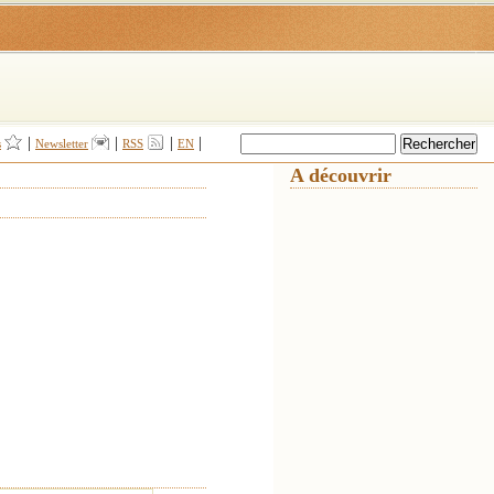
|
|
|
|
s
Newsletter
RSS
EN
A découvrir