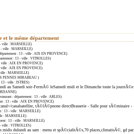
ie et le même département
3 - ville : MARSEILLE)
13 - ville : MARSEILLE)
- département : 13 - ville : AIX EN PROVENCE)
partement : 13 - ville : VITROLLES)
13 - ville : AIX EN PROVENCE)
3 - ville : AIX EN PROVENCE)
- ville : MARSEILLE)
e : LES PENNES MIRABEAU )
 13 - ville : ISTRES)
undi au Samedi soir-FermÃ© leSamedi midi et le Dimanche toute la journÃ©e
: GARDANNE)
staurant - département : 13 - ville : ARLES)
ment : 13 - ville : AIX EN PROVENCE)
anal+/canalsatellite, tÃ©lÃ©pnone directBrasserie - Salle pour sÃ©minaire -
nt : 13 - ville : MARSEILLE)
ville : MARSEILLE)
ement : 13 - ville : MARSEILLE)
3 - ville : VITROLLES)
 midis dulundi au sam : menu et spÃ©cialitÃ©s,70 places,climatisÃ©, gd pa