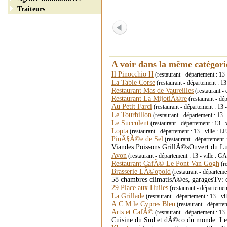
Traiteurs
A voir dans la même catégor
Il Pinocchio II
(restaurant - département : 1
La Table Corse
(restaurant - département : 
Restaurant Mas de Vaureilles
(restaurant 
Restaurant La MijotiÃ©re
(restaurant - dé
Au Petit Farci
(restaurant - département : 
Le Tourbillon
(restaurant - département : 1
Le Succulent
(restaurant - département : 13 
Lopta
(restaurant - département : 13 - vill
PinÃ§Ã©e de Sel
(restaurant - département :
Viandes Poissons GrillÃ©sOuvert du L
Avon
(restaurant - département : 13 - ville 
Restaurant CafÃ© Le Pont Van Gogh
(re
Brasserie LÃ©opold
(restaurant - départe
58 chambres climatisÃ©es, garagesTv: c
29 Place aux Huiles
(restaurant - départeme
La Grillade
(restaurant - département : 13 - 
A.C.M le Cypres Bleu
(restaurant - départ
Arts et CafÃ©
(restaurant - département : 1
Cuisine du Sud et dÃ©co du monde. Les