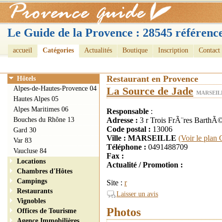
Le Guide de la Provence : 28545 référence
accueil
Catégories
Actualités
Boutique
Inscription
Contact
Restaurant en Provence
Hôtels
Alpes-de-Hautes-Provence 04
La Source de Jade
MARSEILL
Hautes Alpes 05
Alpes Maritimes 06
Responsable
:
Bouches du Rhône 13
Adresse :
3 r Trois FrÃ¨res Bart
Code postal :
13006
Gard 30
Ville : MARSEILLE
(Voir le plan
Var 83
Téléphone :
0491488709
Vaucluse 84
Fax :
Locations
Actualité / Promotion :
Chambres d'Hôtes
Campings
Site :
r
Restaurants
Laisser un avis
Vignobles
Photos
Offices de Tourisme
Agence Immobilières