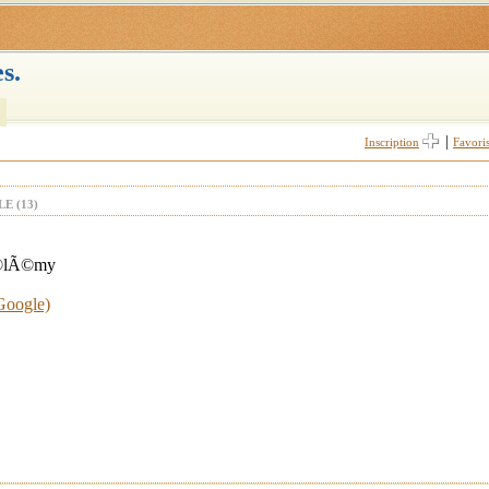
s.
|
Inscription
Favori
E (13)
hÃ©lÃ©my
 Google)