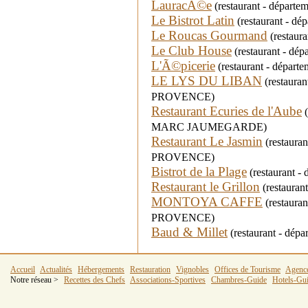
LauracÃ©e
(restaurant - départe
Le Bistrot Latin
(restaurant - d
Le Roucas Gourmand
(restaura
Le Club House
(restaurant - dé
L'Ã©picerie
(restaurant - départ
LE LYS DU LIBAN
(restauran
PROVENCE)
Restaurant Ecuries de l'Aube
(
MARC JAUMEGARDE)
Restaurant Le Jasmin
(restauran
PROVENCE)
Bistrot de la Plage
(restaurant -
Restaurant le Grillon
(restaurant
MONTOYA CAFFE
(restauran
PROVENCE)
Baud & Millet
(restaurant - dép
Accueil
Actualités
Hébergements
Restauration
Vignobles
Offices de Tourisme
Agenc
Notre réseau >
Recettes des Chefs
Associations-Sportives
Chambres-Guide
Hotels-Gu