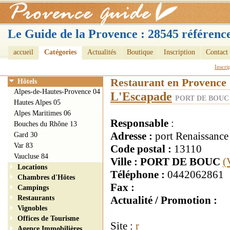
Le Guide de la Provence : 28545 référence
accueil
Catégories
Actualités
Boutique
Inscription
Contact
Inscri
Restaurant en Provence
Hôtels
Alpes-de-Hautes-Provence 04
L'Escapade
PORT DE BOUC 
Hautes Alpes 05
Alpes Maritimes 06
Responsable
:
Bouches du Rhône 13
Adresse :
port Renaissance
Gard 30
Var 83
Code postal :
13110
Vaucluse 84
Ville : PORT DE BOUC
(
Locations
Téléphone :
0442062861
Chambres d'Hôtes
Fax :
Campings
Restaurants
Actualité / Promotion :
Vignobles
Offices de Tourisme
Site :
r
Agence Immobilières