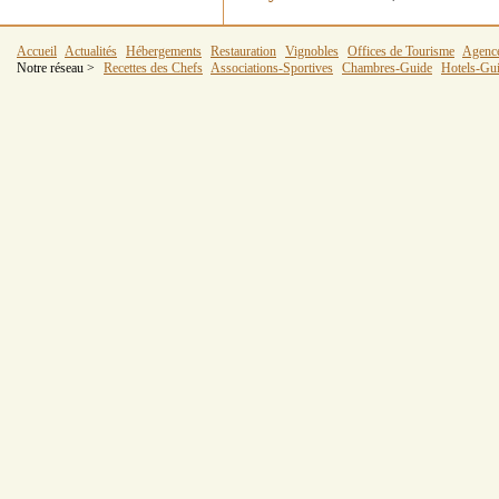
Accueil
Actualités
Hébergements
Restauration
Vignobles
Offices de Tourisme
Agenc
Notre réseau >
Recettes des Chefs
Associations-Sportives
Chambres-Guide
Hotels-Gu