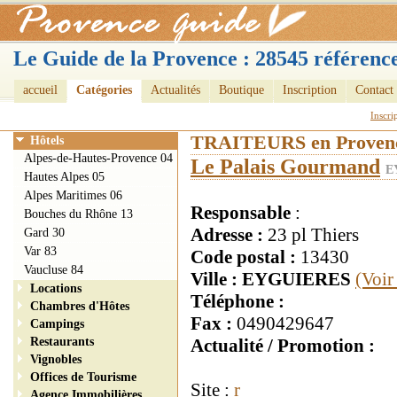
Le Guide de la Provence : 28545 référence
accueil
Catégories
Actualités
Boutique
Inscription
Contact
Inscri
TRAITEURS en Proven
Hôtels
Alpes-de-Hautes-Provence 04
Le Palais Gourmand
E
Hautes Alpes 05
Alpes Maritimes 06
Responsable
:
Bouches du Rhône 13
Adresse :
23 pl Thiers
Gard 30
Var 83
Code postal :
13430
Vaucluse 84
Ville : EYGUIERES
(Voir
Locations
Téléphone :
Chambres d'Hôtes
Fax :
0490429647
Campings
Restaurants
Actualité / Promotion :
Vignobles
Offices de Tourisme
Site :
r
Agence Immobilières