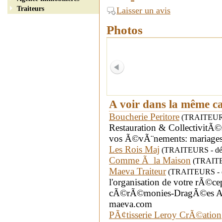
Traiteurs
Laisser un avis
Photos
A voir dans la même c
Boucherie Peritore
(TRAITEURS 
Restauration & CollectivitÃ©s
vos Ã©vÃ¨nements: mariages
Les Rois Maj
(TRAITEURS - dépa
Comme Ã la Maison
(TRAITEU
Maeva Traiteur
(TRAITEURS - d
l'organisation de votre rÃ©c
cÃ©rÃ©monies-DragÃ©es Anim
maeva.com
PÃ¢tisserie Leroy CrÃ©ation