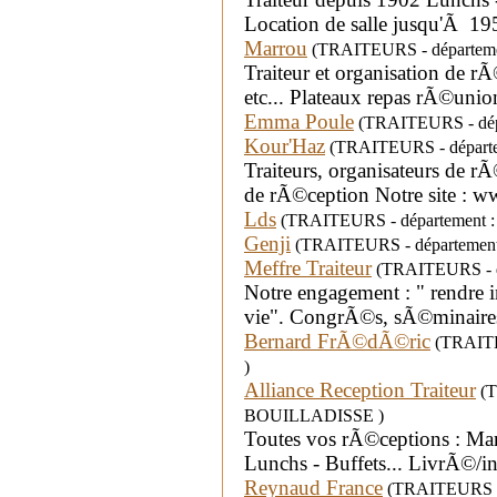
Location de salle jusqu'Ã 19
Marrou
(TRAITEURS - départemen
Traiteur et organisation de 
etc... Plateaux repas rÃ©unio
Emma Poule
(TRAITEURS - dépa
Kour'Haz
(TRAITEURS - départem
Traiteurs, organisateurs de r
de rÃ©ception Notre site : 
Lds
(TRAITEURS - département 
Genji
(TRAITEURS - département 
Meffre Traiteur
(TRAITEURS - dé
Notre engagement : " rendre 
vie". CongrÃ©s, sÃ©minaires
Bernard FrÃ©dÃ©ric
(TRAITEU
)
Alliance Reception Traiteur
(T
BOUILLADISSE )
Toutes vos rÃ©ceptions : Mar
Lunchs - Buffets... LivrÃ©/i
Reynaud France
(TRAITEURS - d