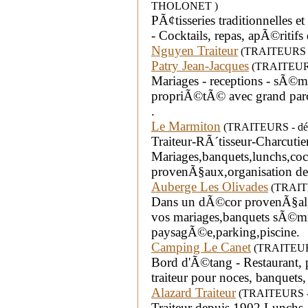
THOLONET )
PÃ¢tisseries traditionnelles 
- Cocktails, repas, apÃ©ritifs 
Nguyen Traiteur
(TRAITEURS - 
Patry Jean-Jacques
(TRAITEURS 
Mariages - receptions - sÃ©m
propriÃ©tÃ© avec grand parc
.
Le Marmiton
(TRAITEURS - dépa
Traiteur-RÃ´tisseur-Charcutier
Mariages,banquets,lunchs,coc
provenÃ§aux,organisation 
Auberge Les Olivades
(TRAITE
Dans un dÃ©cor provenÃ§al,
vos mariages,banquets sÃ©min
paysagÃ©e,parking,piscine.
Camping Le Canet
(TRAITEURS 
Bord d'Ã©tang - Restaurant, p
traiteur pour noces, banquets,
Alazard Traiteur
(TRAITEURS - 
Traiteur depuis 1902 Lunchs 