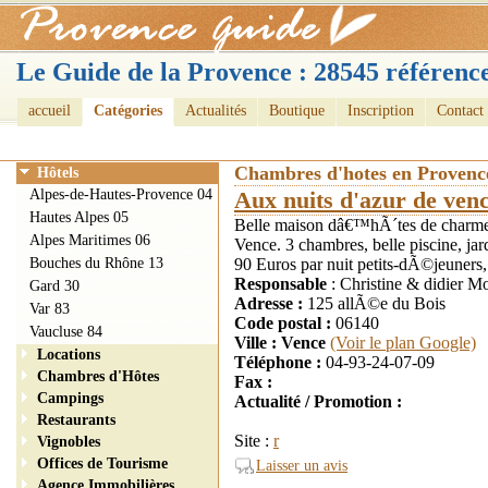
Le Guide de la Provence : 28545 référence
accueil
Catégories
Actualités
Boutique
Inscription
Contact
Chambres d'hotes en Provenc
Hôtels
Alpes-de-Hautes-Provence 04
Aux nuits d'azur de ven
Hautes Alpes 05
Belle maison dâ€™hÃ´tes de charme 
Alpes Maritimes 06
Vence. 3 chambres, belle piscine, ja
Bouches du Rhône 13
90 Euros par nuit petits-dÃ©jeuners,
Responsable
: Christine & didier Mo
Gard 30
Adresse :
125 allÃ©e du Bois
Var 83
Code postal :
06140
Vaucluse 84
Ville : Vence
(Voir le plan Google)
Locations
Téléphone :
04-93-24-07-09
Chambres d'Hôtes
Fax :
Campings
Actualité / Promotion :
Restaurants
Site :
r
Vignobles
Offices de Tourisme
Laisser un avis
Agence Immobilières