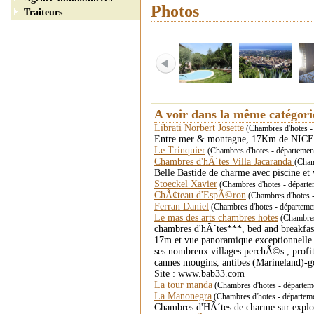
Photos
Traiteurs
A voir dans la même catégor
Librati Norbert Josette
(Chambres d'hotes -
Entre mer & montagne, 17Km de NICE-1
Le Trinquier
(Chambres d'hotes - départem
Chambres d'hÃ´tes Villa Jacaranda
(Cham
Belle Bastide de charme avec piscine et
Stoeckel Xavier
(Chambres d'hotes - départe
ChÃ¢teau d'EspÃ©ron
(Chambres d'hotes 
Ferran Daniel
(Chambres d'hotes - départeme
Le mas des arts chambres hotes
(Chambres 
chambres d'hÃ´tes***, bed and breakfas
17m et vue panoramique exceptionnelle 
ses nombreux villages perchÃ©s , profit
cannes mougins, antibes (Marineland)-go
Site : www.bab33.com
La tour manda
(Chambres d'hotes - départemen
La Manonegra
(Chambres d'hotes - départemen
Chambres d'HÃ´tes de charme sur exploit