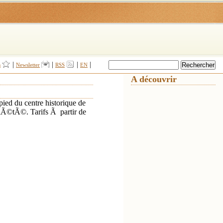
|
|
|
|
s
Newsletter
RSS
EN
A découvrir
ed du centre historique de
priÃ©tÃ©. Tarifs Ã partir de