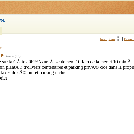
s.
|
Inscription
Favori
e
ce
Vence (06)
sur la CÃ´te dâ€™Azur, Ã seulement 10 Km de la mer et 10 min Ã pi
rdin plantÃ© d'oliviers centenaires et parking privÃ© clos dans la pro
 taxes de sÃ©jour et parking inclus.
rlet