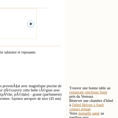
salutaire et reposante.
as provenÃ§al avec magnifique piscine de
Trouver une bonne table au
our dÃ©couvrir cette belle rÃ©gion avec
restaurant opichoun Sault
n (pÃªche, pÃ©dalo) - grasse (parfumerie)
près du Ventoux
rettes- fayence aeroport de nice (45 mn)
Réserver une chambre d'hôtel
à
l'hôtel Belvue à Sault
contact artisan
Votre
mutuelle santé
au
meilleur prix.