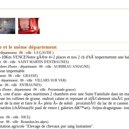
ie et le même département
 département : 06 - ville : LA GAUDE )
0Km VENCENotre gÃ®te 4+2 places et nos 2 ch d'hÃ´tespermettent une halte 
ent : 06 - ville : SAINT MARTIN D'ENTRAUNES)
bres d'hotes - département : 06 - ville : AURIBEAU S/SIAGNE)
 vue imprenable
ment : 06 - ville : GRASSE)
- département : 06 - ville : VILLARS SUR VAR)
nt : 06 - ville : ENTRAUNES)
d'hotes - département : 06 - ville : Peymeinade-grasse)
t, cote d'azur- alpes maritimes 2 chambres avec une Suite Familiale dans un m
sur les collines de grasse. endroit calme et reposant et idÃ©alement situÃ© p
er de la mer et faire le Â« plein Â» de soleil . proximitÃ© du lac de st cassie
urdon (chÃ¢teau)St paul de vence ( galeries dâ€™art)- frejus-draguignan- tour
t : 06 - ville : NICE)
t : 06 - ville : Bezaudun-les-alpes)
ation agricole "Elevage de chevaux pur sang lusitanien".