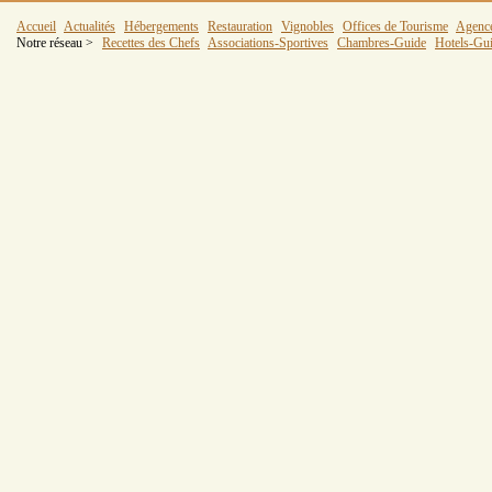
Accueil
Actualités
Hébergements
Restauration
Vignobles
Offices de Tourisme
Agenc
Notre réseau >
Recettes des Chefs
Associations-Sportives
Chambres-Guide
Hotels-Gu