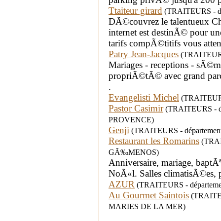
Ttaiteur girard
(TRAITEURS - dépar
DÃ©couvrez le talentueux Che
internet est destinÃ© pour u
tarifs compÃ©titifs vous atten
Patry Jean-Jacques
(TRAITEURS 
Mariages - receptions - sÃ©m
propriÃ©tÃ© avec grand parc
.
Evangelisti Michel
(TRAITEURS 
Pastor Casimir
(TRAITEURS - dép
PROVENCE)
Genji
(TRAITEURS - département 
Restaurant les Romarins
(TRAIT
GÃ‰MENOS)
Anniversaire, mariage, baptÃ
NoÃ«l. Salles climatisÃ©es, 
AZUR
(TRAITEURS - départemen
Au Gourmet Saintois
(TRAITEUR
MARIES DE LA MER)