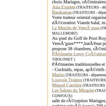
choix.Mariages, sÃ©minaires, 
Asia Express
(TRAITEURS - dépa
Barakamas
(TRAITEURS - départe
Votre traiteur oriental organi
dÃ©coration Viande halal, mÃ
Le Moulin de VernÃ¨gues
(TR
MALLEMORT)
Au pied du Golf de Pont Roya
VernÃ¨gues****,batÃ®sse pr
propose 38 chambres, sÃ©mi
PÃ¢tisserie Leroy CrÃ©ation
THOLONET )
PÃ¢tisseries traditionnelles 
- Cocktails, repas, apÃ©ritifs 
Marius
(TRAITEURS - départeme
Louvois Traiteur
(TRAITEURS - 
Miquel Caroline
(TRAITEURS - d
Les Salons du Mirapier
(TRAIT
CONFOUX)
salle de rÃ©ception Mariages,
parking privÃ© jusqu'a 200 