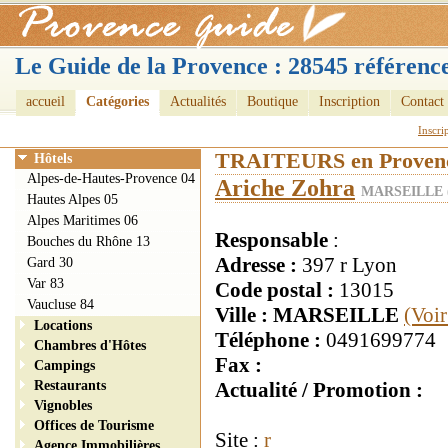
Le Guide de la Provence : 28545 référence
accueil
Catégories
Actualités
Boutique
Inscription
Contact
Inscri
TRAITEURS en Proven
Hôtels
Alpes-de-Hautes-Provence 04
Ariche Zohra
MARSEILLE (
Hautes Alpes 05
Alpes Maritimes 06
Responsable
:
Bouches du Rhône 13
Adresse :
397 r Lyon
Gard 30
Var 83
Code postal :
13015
Vaucluse 84
Ville : MARSEILLE
(Voir
Locations
Téléphone :
0491699774
Chambres d'Hôtes
Fax :
Campings
Restaurants
Actualité / Promotion :
Vignobles
Offices de Tourisme
Site :
r
Agence Immobilières