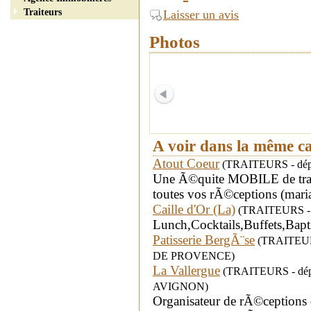
Traiteurs
Laisser un avis
Photos
A voir dans la même c
Atout Coeur
(TRAITEURS - dépa
Une Ã©quite MOBILE de traite
toutes vos rÃ©ceptions (mari
Caille d'Or (La)
(TRAITEURS - dé
Lunch,Cocktails,Buffets,Bap
Patisserie BergÃ¨se
(TRAITEURS
DE PROVENCE)
La Vallergue
(TRAITEURS - dépa
AVIGNON)
Organisateur de rÃ©ceptions 