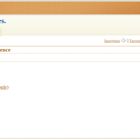
s.
|
Inscription
Favori
vence
ogle)