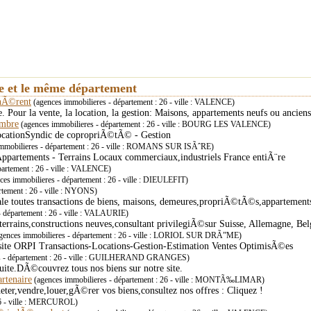
ie et le même département
dhÃ©rent
(agences immobilieres - département : 26 - ville : VALENCE)
Pour la vente, la location, la gestion: Maisons, appartements neufs ou anciens
embre
(agences immobilieres - département : 26 - ville : BOURG LES VALENCE)
ocationSyndic de copropriÃ©tÃ© - Gestion
mmobilieres - département : 26 - ville : ROMANS SUR ISÃˆRE)
 Appartements - Terrains Locaux commerciaux,industriels France entiÃ¨re
partement : 26 - ville : VALENCE)
ces immobilieres - département : 26 - ville : DIEULEFIT)
rtement : 26 - ville : NYONS)
le toutes transactions de biens, maisons, demeures,propriÃ©tÃ©s,appartements,
- département : 26 - ville : VALAURIE)
errains,constructions neuves,consultant privilegiÃ©sur Suisse, Allemagne, Bel
gences immobilieres - département : 26 - ville : LORIOL SUR DRÃ”ME)
site ORPI Transactions-Locations-Gestion-Estimation Ventes OptimisÃ©es
es - département : 26 - ville : GUILHERAND GRANGES)
uite.DÃ©couvrez tous nos biens sur notre site.
rtenaire
(agences immobilieres - département : 26 - ville : MONTÃ‰LIMAR)
eter,vendre,louer,gÃ©rer vos biens,consultez nos offres : Cliquez !
26 - ville : MERCUROL)