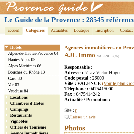
Le Guide de la Provence : 28545 référence
accueil
Catégories
Actualités
Boutique
Inscription
Contact
Agences immobilieres en Pro
Hôtels
Alpes-de-Hautes-Provence 04
AJL Immo
VALENCE (26)
Hautes Alpes 05
Alpes Maritimes 06
Responsable
:
Bouches du Rhône 13
Adresse :
51 av Victor Hugo
Code postal :
26000
Gard 30
Ville : VALENCE
(Voir le plan Go
Var 83
Téléphone :
0475415000
Vaucluse 84
Fax :
0475414242
Locations
Actualité / Promotion :
Chambres d'Hôtes
Campings
Site :
r
Restaurants
Laisser un avis
Vignobles
Photos
Offices de Tourisme
Agence Immobilières