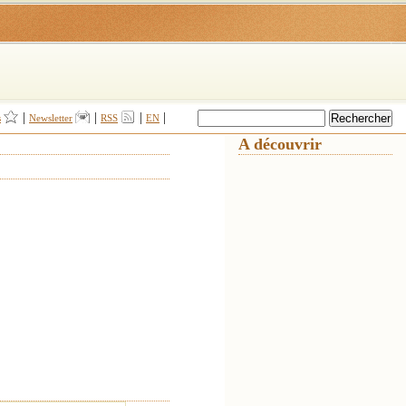
|
|
|
|
s
Newsletter
RSS
EN
A découvrir