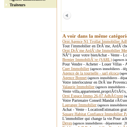
Traiteurs
A voir dans la même catégor
Orpi Agence N1 Trollat Immobilier A
Tout l'immobilier en DrÃ´me, ArdÃ¨che. 
Orpi DrÃ´me ArdÃ¨che Immobilier M
NÂ°1 pour votre bienAchat - Vente - L
Brenier ImmobiliÃ¨re (SARL)
(agences i
Pour Vendre - Acheter - Louer Villas -
Cuer Immobilier
(agences immobilieres - dé
Agence de la tournelle - sarl elcoca
(agen
Agence Bonnet
(agences immobilieres - dépa
Votre interlocuteur en DrÃ´me Provenca
Valaurie Immobilier
(agences immobilieres 
Vente villa,appartement,propriÃ©tÃ©s,t
Orpi Espace.Immo 26-07 AdhÃ©rent
(a
Votre Partenaire Conseil:Mandat rÃ©us
Lagrange Immobilier
(agences immobilier
Achat - Vente - LocationEstimation grat
Square Habitat Confiance Immobilier Pa
L'immobilier qui change la vie.Pour ach
Deves
(agences immobilieres - département : 