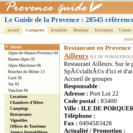
Le Guide de la Provence : 28545 référence
accueil
Catégories
Actualités
Boutique
Inscription
Contact
Inscri
Restaurant en Provence
Hôtels
Alpes-de-Hautes-Provence 04
Ailleurs
ILE DE PORQUEROLL
Hautes Alpes 05
Restaurant Ailleurs. Sur le
Alpes Maritimes 06
SpÃ©cialitÃ©s d'ici et d'a
Bouches du Rhône 13
Accueil de groupes
Gard 30
Var 83
Responsable
:
Vaucluse 84
Adresse :
Port Lot 22
Locations
Code postal :
83400
Chambres d'Hôtes
Ville : ILE DE PORQU
Campings
Restaurants
Téléphone :
Vignobles
Fax :
0494583428
Offices de Tourisme
Actualité / Promotion :
Agence Immobilières