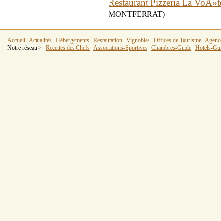
Restaurant Pizzeria La VoÃ»t
MONTFERRAT)
Accueil
Actualités
Hébergements
Restauration
Vignobles
Offices de Tourisme
Agenc
Notre réseau >
Recettes des Chefs
Associations-Sportives
Chambres-Guide
Hotels-Gu