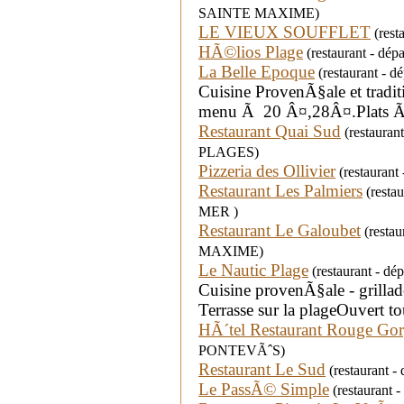
SAINTE MAXIME)
LE VIEUX SOUFFLET
(rest
HÃ©lios Plage
(restaurant - dé
La Belle Epoque
(restaurant - d
Cuisine ProvenÃ§ale et tradit
menu Ã 20 Â¤,28Â¤.Plats Ã e
Restaurant Quai Sud
(restauran
PLAGES)
Pizzeria des Ollivier
(restaurant
Restaurant Les Palmiers
(resta
MER )
Restaurant Le Galoubet
(restau
MAXIME)
Le Nautic Plage
(restaurant - d
Cuisine provenÃ§ale - grilla
Terrasse sur la plageOuvert 
HÃ´tel Restaurant Rouge Go
PONTEVÃˆS)
Restaurant Le Sud
(restaurant 
Le PassÃ© Simple
(restaurant 