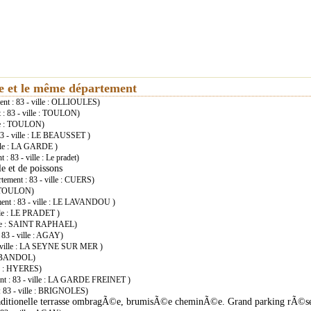
ie et le même département
ment : 83 - ville : OLLIOULES)
t : 83 - ville : TOULON)
ille : TOULON)
 83 - ville : LE BEAUSSET )
ville : LA GARDE )
 : 83 - ville : Le pradet)
le et de poissons
rtement : 83 - ville : CUERS)
e : TOULON)
ement : 83 - ville : LE LAVANDOU )
ille : LE PRADET )
ville : SAINT RAPHAEL)
: 83 - ville : AGAY)
3 - ville : LA SEYNE SUR MER )
e : BANDOL)
lle : HYERES)
ment : 83 - ville : LA GARDE FREINET )
 : 83 - ville : BRIGNOLES)
 traditionelle terrasse ombragÃ©e, brumisÃ©e cheminÃ©e. Grand parking rÃ©s