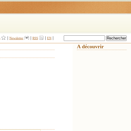
|
|
|
|
s
Newsletter
RSS
EN
A découvrir