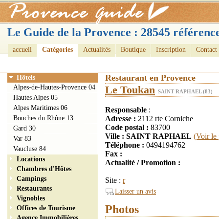
Le Guide de la Provence : 28545 référence
accueil
Catégories
Actualités
Boutique
Inscription
Contact
Restaurant en Provence
Hôtels
Alpes-de-Hautes-Provence 04
Le Toukan
SAINT RAPHAEL (83)
Hautes Alpes 05
Alpes Maritimes 06
Responsable
:
Bouches du Rhône 13
Adresse :
2112 rte Corniche
Code postal :
83700
Gard 30
Ville : SAINT RAPHAEL
(Voir le
Var 83
Téléphone :
0494194762
Vaucluse 84
Fax :
Locations
Actualité / Promotion :
Chambres d'Hôtes
Campings
Site :
r
Restaurants
Laisser un avis
Vignobles
Photos
Offices de Tourisme
Agence Immobilières