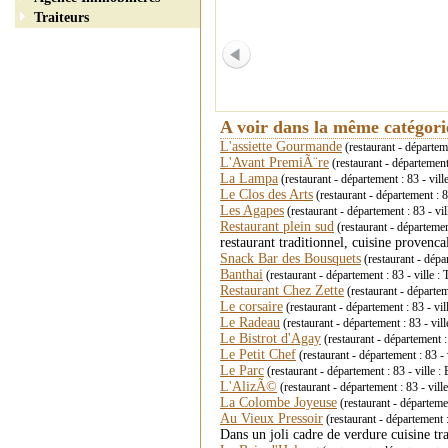
Traiteurs
A voir dans la même catégor
L'assiette Gourmande
(restaurant - départe
L'Avant PremiÃ¨re
(restaurant - départemen
La Lampa
(restaurant - département : 83 - v
Le Clos des Arts
(restaurant - département :
Les Agapes
(restaurant - département : 83 - 
Restaurant plein sud
(restaurant - département
restaurant traditionnel, cuisine provenca
Snack Bar des Bousquets
(restaurant - dépa
Banthai
(restaurant - département : 83 - vill
Restaurant Chez Zette
(restaurant - départ
Le corsaire
(restaurant - département : 83 - v
Le Radeau
(restaurant - département : 83 - 
Le Bistrot d'Agay
(restaurant - département 
Le Petit Chef
(restaurant - département : 8
Le Parc
(restaurant - département : 83 - vill
L'AlizÃ©
(restaurant - département : 83 - vi
La Colombe Joyeuse
(restaurant - départe
Au Vieux Pressoir
(restaurant - département
Dans un joli cadre de verdure cuisine