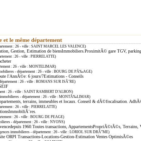
ie et le même département
épartement : 26 - ville : SAINT MARCEL LES VALENCE)
cation, Gestion, Estimation de biensImmobiliers.ProximitÃ© gare TGV, parking
artement : 26 - ville : PIERRELATTE)
acheter
artement : 26 - ville : MONTELIMAR)
obilieres - département : 26 - ville : BOURG DE PÃ‰AGE)
oute l'AnnÃ©e: 6 jours/7Estimations - Conseils
 département : 26 - ville : ROMANS SUR ISÃˆRE)
SEIF
tement : 26 - ville : SAINT RAMBERT D'ALBON)
immobilieres - département : 26 - ville : MONTÃ‰LIMAR)
appartements, terrains, immeubles et locaux. Conseil & dÃ©fiscalisation. Ad
artement : 26 - ville : PIERRELATTE)
ctionsImmobiliÃ¨res.
partement : 26 - ville : BOURG DE PEAGE)
lieres - département : 26 - ville : NYONS)
ncedepuis 1960.Toutes transactions, AppartementsPropriÃ©tÃ©s, Terrains, V
gences immobilieres - département : 26 - ville : LORIOL SUR DRÃ”ME)
site ORPI Transactions-Locations-Gestion-Estimation Ventes OptimisÃ©es