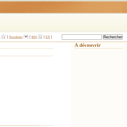
|
|
|
|
s
Newsletter
RSS
EN
A découvrir