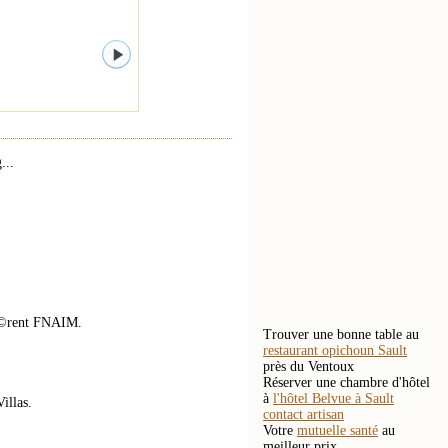
...
hÃ©rent FNAIM.
Trouver une bonne table au
restaurant opichoun Sault
près du Ventoux
Réserver une chambre d'hôtel
à
l'hôtel Belvue à Sault
illas.
contact artisan
Votre
mutuelle santé
au
meilleur prix.