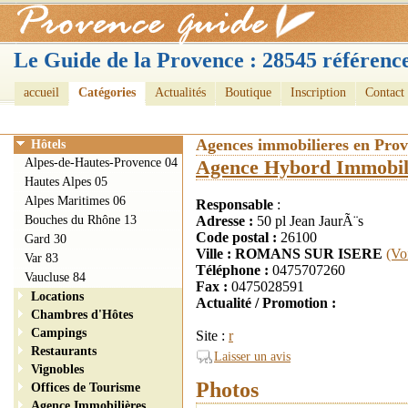
Le Guide de la Provence : 28545 référence
accueil
Catégories
Actualités
Boutique
Inscription
Contact
Agences immobilieres en Pro
Hôtels
Alpes-de-Hautes-Provence 04
Agence Hybord Immobil
Hautes Alpes 05
Alpes Maritimes 06
Responsable
:
Bouches du Rhône 13
Adresse :
50 pl Jean JaurÃ¨s
Code postal :
26100
Gard 30
Ville : ROMANS SUR ISERE
(Vo
Var 83
Téléphone :
0475707260
Vaucluse 84
Fax :
0475028591
Locations
Actualité / Promotion :
Chambres d'Hôtes
Campings
Site :
r
Restaurants
Laisser un avis
Vignobles
Photos
Offices de Tourisme
Agence Immobilières