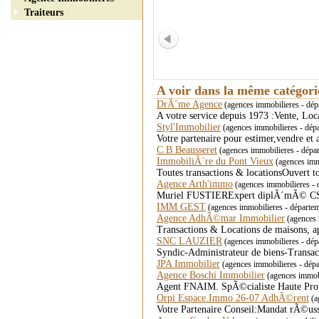
Traiteurs
A voir dans la même catégor
DrÃ´me Agence
(agences immobilieres - d
A votre service depuis 1973 :Vente, Lo
Styl'Immobilier
(agences immobilieres - dép
Votre partenaire pour estimer,vendre et 
C B Beausseret
(agences immobilieres - dép
ImmobiliÃ¨re du Pont Vieux
(agences imm
Toutes transactions & locationsOuvert t
Agence Arth'immo
(agences immobilieres -
Muriel FUSTIERExpert diplÃ´mÃ© C
IMM GEST
(agences immobilieres - dépar
Agence AdhÃ©mar Immobilier
(agences 
Transactions & Locations de maisons, 
SNC LAUZIER
(agences immobilieres - dép
Syndic-Administrateur de biens-Transa
JPA Immobilier
(agences immobilieres - dé
Agence Boschi Immobilier
(agences immobi
Agent FNAIM. SpÃ©cialiste Haute Prove
Orpi Espace.Immo 26-07 AdhÃ©rent
(a
Votre Partenaire Conseil:Mandat rÃ©us