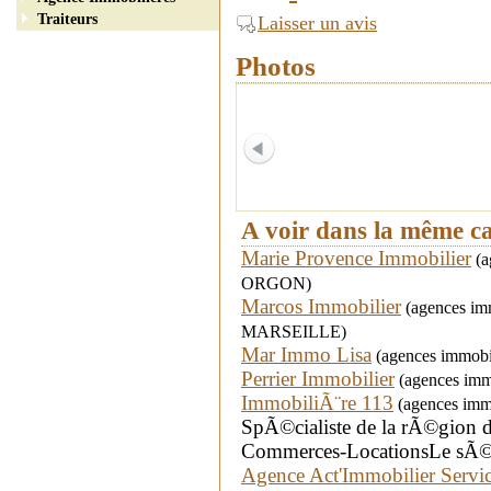
Traiteurs
Laisser un avis
Photos
A voir dans la même c
Marie Provence Immobilier
(a
ORGON)
Marcos Immobilier
(agences immo
MARSEILLE)
Mar Immo Lisa
(agences immobi
Perrier Immobilier
(agences imm
ImmobiliÃ¨re 113
(agences immo
SpÃ©cialiste de la rÃ©gion de
Commerces-LocationsLe sÃ©
Agence Act'Immobilier Servi