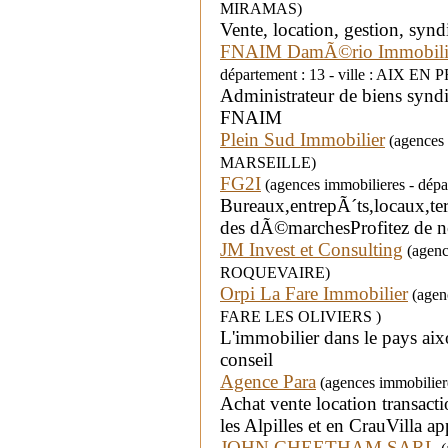
MIRAMAS)
Vente, location, gestion, sy
FNAIM DamÃ©rio Immobili
département : 13 - ville : AIX 
Administrateur de biens synd
FNAIM
Plein Sud Immobilier
(agences i
MARSEILLE)
FG2I
(agences immobilieres - dép
Bureaux,entrepÃ´ts,locaux,t
des dÃ©marchesProfitez de not
JM Invest et Consulting
(agence
ROQUEVAIRE)
Orpi La Fare Immobilier
(agenc
FARE LES OLIVIERS )
L'immobilier dans le pays aixo
conseil
Agence Para
(agences immobiliere
Achat vente location transa
les Alpilles et en CrauVilla a
JOHN CHEETHAM SARL