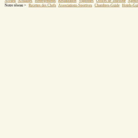
Accueil
Actualités
Hébergements
Restauration
Vignobles
Offices de Tourisme
Agenc
Notre réseau >
Recettes des Chefs
Associations-Sportives
Chambres-Guide
Hotels-Gu