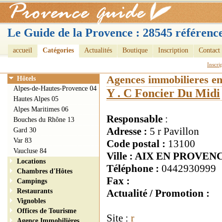
Le Guide de la Provence : 28545 référence
accueil
Catégories
Actualités
Boutique
Inscription
Contact
Inscri
Agences immobilieres e
Hôtels
Alpes-de-Hautes-Provence 04
Y . C Foncier Du Midi
Hautes Alpes 05
Alpes Maritimes 06
Responsable
:
Bouches du Rhône 13
Adresse :
5 r Pavillon
Gard 30
Var 83
Code postal :
13100
Vaucluse 84
Ville : AIX EN PROVEN
Locations
Téléphone :
0442930999
Chambres d'Hôtes
Fax :
Campings
Restaurants
Actualité / Promotion :
Vignobles
Offices de Tourisme
Site :
r
Agence Immobilières