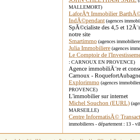
(
MALLEMORT)
LaforÃªt Immobilier Bart
IndÃ©pendant
(agences immobil
SpÃ©cialiste des 4,5 et 12Ã¨
notre site
Smartimmo
(agences immobilier
Julia Immobiliere
(agences immob
Le Comptoir de l'Investissem
: CARNOUX EN PROVENCE)
Agence immobiliÃ¨re et consei
Carnoux - RoquefortAubagne 
Explorimmo
(agences immobiliere
PROVENCE)
L'immobilier sur internet
Michel Souchon (EURL)
(agen
MARSEILLE)
Centre InformatisÃ© Transact
immobilieres - département : 13