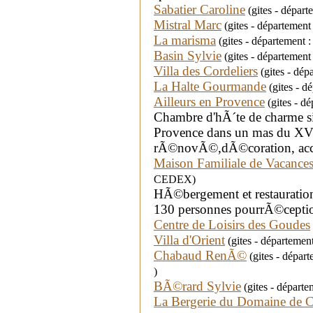
Sabatier Caroline
(gites - dépar
Mistral Marc
(gites - départemen
La marisma
(gites - départemen
Basin Sylvie
(gites - départemen
Villa des Cordeliers
(gites - dé
La Halte Gourmande
(gites - d
Ailleurs en Provence
(gites - d
Chambre d'hÃ´te de charme s
Provence dans un mas du XV
rÃ©novÃ©,dÃ©coration, acc
Maison Familiale de Vacance
CEDEX)
HÃ©bergement et restauration,
130 personnes pourrÃ©cepti
Centre de Loisirs des Goudes
Villa d'Orient
(gites - départemen
Chabaud RenÃ©
(gites - dépa
)
BÃ©rard Sylvie
(gites - départ
La Bergerie du Domaine de 