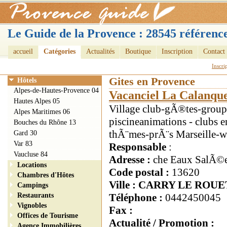
Le Guide de la Provence : 28545 référence
accueil
Catégories
Actualités
Boutique
Inscription
Contact
Inscri
Gites en Provence
Hôtels
Alpes-de-Hautes-Provence 04
Vacanciel La Calanqu
Hautes Alpes 05
Village club-gÃ®tes-grou
Alpes Maritimes 06
piscineanimations - clubs 
Bouches du Rhône 13
thÃ¨mes-prÃ¨s Marseille-
Gard 30
Var 83
Responsable
:
Vaucluse 84
Adresse :
che Eaux SalÃ©
Locations
Code postal :
13620
Chambres d'Hôtes
Ville : CARRY LE ROUE
Campings
Restaurants
Téléphone :
0442450045
Vignobles
Fax :
Offices de Tourisme
Actualité / Promotion :
Agence Immobilières