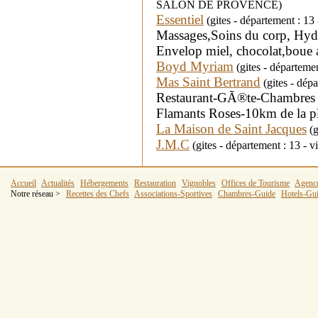
SALON DE PROVENCE)
Essentiel
(gites - département : 13
Massages,Soins du corp, Hydr
Envelop miel, chocolat,boue al
Boyd Myriam
(gites - départeme
Mas Saint Bertrand
(gites - dé
Restaurant-GÃ®te-Chambres 
Flamants Roses-10km de la pl
La Maison de Saint Jacques
(g
J.M.C
(gites - département : 13 - 
Accueil
Actualités
Hébergements
Restauration
Vignobles
Offices de Tourisme
Agenc
Notre réseau >
Recettes des Chefs
Associations-Sportives
Chambres-Guide
Hotels-Gu