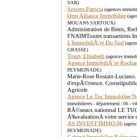
VAR)
Sowers Patricia
(agences immobil
Orpi Alliance Immobilier
(agen
MOUANS SARTOUX)
Administration de Biens, Rec
FNAIMToutes transactions I
L'ImmobiliÃ¨re Du Sud
(agenc
GRASSE)
Toury Elisabeth
(agences immobil
Agence ImmobiliÃ¨re Rocha
PEYMEINADE)
Marie-Rose Rostain-Luciano.
d'expÃ©rience. Conseilpubl
Agricole
Agence Le Tuc Immobilier N
immobilieres - département : 06 
RÃ©seaux nationnal LE TUC -
Ã‰valuationA votre service 
AS INVEST'IMMO 06
(agence
PEYMEINADE)
Cabinet Immobilier Rabec