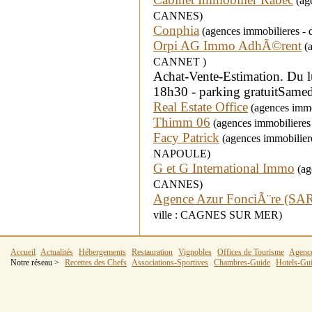
(age
CANNES)
Conphia
(agences immobilieres - 
Orpi AG Immo AdhÃ©rent
(a
CANNET )
Achat-Vente-Estimation. Du 
18h30 - parking gratuitSam
Real Estate Office
(agences immob
Thimm 06
(agences immobilieres 
Facy Patrick
(agences immobilier
NAPOULE)
G et G International Immo
(age
CANNES)
Agence Azur FonciÃ¨re (SA
ville : CAGNES SUR MER)
Accueil
Actualités
Hébergements
Restauration
Vignobles
Offices de Tourisme
Agenc
Notre réseau >
Recettes des Chefs
Associations-Sportives
Chambres-Guide
Hotels-Gu