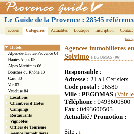
Le Guide de la Provence : 28545 référence
accueil
Catégories
Actualités
Boutique
Inscription
Contact
Inscri
Agences immobilieres e
Hôtels
Alpes-de-Hautes-Provence 04
Solvimo
PEGOMAS (06)
Hautes Alpes 05
Alpes Maritimes 06
Responsable
:
Bouches du Rhône 13
Adresse :
21 all Cerisiers
Gard 30
Var 83
Code postal :
06580
Vaucluse 84
Ville : PEGOMAS
(Voir l
Locations
Téléphone :
0493600500
Chambres d'Hôtes
Fax :
0493600505
Campings
Restaurants
Actualité / Promotion :
Vignobles
Offices de Tourisme
Site :
r
Agence Immobilières