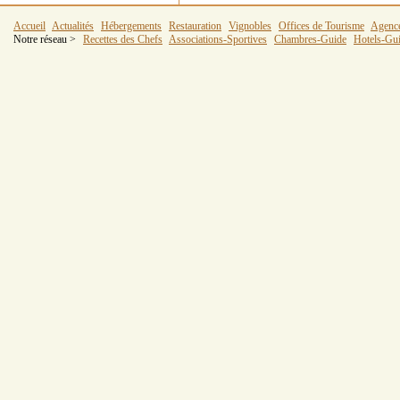
Accueil
Actualités
Hébergements
Restauration
Vignobles
Offices de Tourisme
Agenc
Notre réseau >
Recettes des Chefs
Associations-Sportives
Chambres-Guide
Hotels-Gu