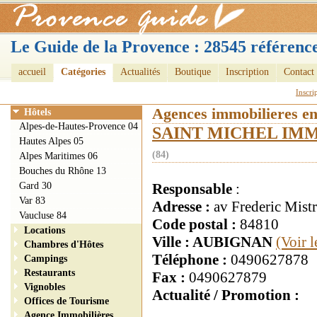
Le Guide de la Provence : 28545 référence
accueil
Catégories
Actualités
Boutique
Inscription
Contact
Inscri
Agences immobilieres e
Hôtels
Alpes-de-Hautes-Provence 04
SAINT MICHEL IMM
Hautes Alpes 05
(84)
Alpes Maritimes 06
Bouches du Rhône 13
Gard 30
Responsable
:
Var 83
Adresse :
av Frederic Mistr
Vaucluse 84
Code postal :
84810
Locations
Ville : AUBIGNAN
(Voir 
Chambres d'Hôtes
Téléphone :
0490627878
Campings
Restaurants
Fax :
0490627879
Vignobles
Actualité / Promotion :
Offices de Tourisme
Agence Immobilières