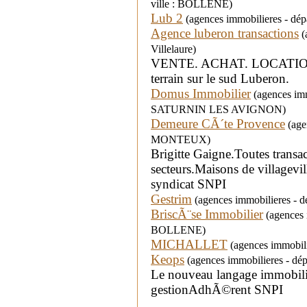
ville : BOLLENE)
Lub 2
(agences immobilieres - dép
Agence luberon transactions
(
Villelaure)
VENTE. ACHAT. LOCATION . d
terrain sur le sud Luberon.
Domus Immobilier
(agences imm
SATURNIN LES AVIGNON)
Demeure CÃ´te Provence
(agen
MONTEUX)
Brigitte Gaigne.Toutes trans
secteurs.Maisons de village
syndicat SNPI
Gestrim
(agences immobilieres - d
BriscÃ¨se Immobilier
(agences i
BOLLENE)
MICHALLET
(agences immobil
Keops
(agences immobilieres - dé
Le nouveau langage immobilier
gestionAdhÃ©rent SNPI