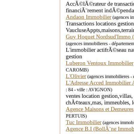
AccÃ©lÃ©rateur de transacti
financiÃ¨rement indÃ©penda
Andaon Immobilier
(agences im
Transactions locations gestion
VaucluseAppts,maisons,terra
Guy Hoquet Nordsud'Immo 
(agences immobilieres - départemen
L'immobilier actifrÃ©seau nat
gestion
Luberon Ventoux Immobilier
CAROMB)
L'Olivier
(agences immobilieres - 
L'Adresse Acced Immobilier
: 84 - ville : AVIGNON)
ventes location gestion,villa
chÃ¢teaux,mas, immeubles, l
Agence Maisons et Demeures
PERTUIS)
Tuc Immobilier
(agences immobil
Agence B.I (BollÃ¨ne Immobi