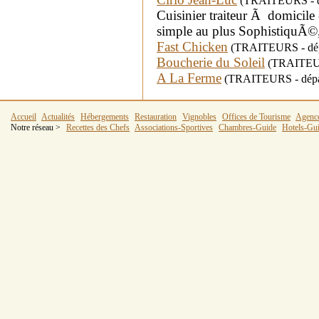
(TRAITEURS - dé
Cuisinier traiteur Ã domicile
simple au plus SophistiquÃ©, 
Fast Chicken
(TRAITEURS - dép
Boucherie du Soleil
(TRAITEURS
A La Ferme
(TRAITEURS - dépar
Accueil
Actualités
Hébergements
Restauration
Vignobles
Offices de Tourisme
Agenc
Notre réseau >
Recettes des Chefs
Associations-Sportives
Chambres-Guide
Hotels-Gu