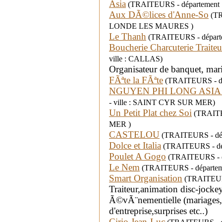
Asia
(TRAITEURS - département :
Aux DÃ©lices d'Anne-So
(TR
LONDE LES MAURES )
Le Thanh
(TRAITEURS - départem
Boucherie Charcuterie Traiteu
ville : CALLAS)
Organisateur de banquet, mari
FÃªte la FÃªte
(TRAITEURS - dép
NGUYEN PHI LONG ASIA
- ville : SAINT CYR SUR MER)
Un Petit Plat chez Soi
(TRAITEU
MER )
CASTELOU
(TRAITEURS - dépa
Dolce et Italia
(TRAITEURS - dépa
Poulet A Gogo
(TRAITEURS - dé
Le Nem
(TRAITEURS - départeme
Smart Organisation
(TRAITEURS
Traiteur,animation disc-jock
Ã©vÃ¨nementielle (mariages
d'entreprise,surprises etc..)
Cirio Jean-Luc