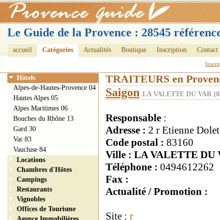
Le Guide de la Provence : 28545 référence
accueil
Catégories
Actualités
Boutique
Inscription
Contact
Inscri
TRAITEURS en Proven
Hôtels
Alpes-de-Hautes-Provence 04
Saigon
LA VALETTE DU VAR (8
Hautes Alpes 05
Alpes Maritimes 06
Responsable
:
Bouches du Rhône 13
Adresse :
2 r Etienne Dolet
Gard 30
Var 83
Code postal :
83160
Vaucluse 84
Ville : LA VALETTE DU
Locations
Téléphone :
0494612262
Chambres d'Hôtes
Fax :
Campings
Restaurants
Actualité / Promotion :
Vignobles
Offices de Tourisme
Site :
r
Agence Immobilières