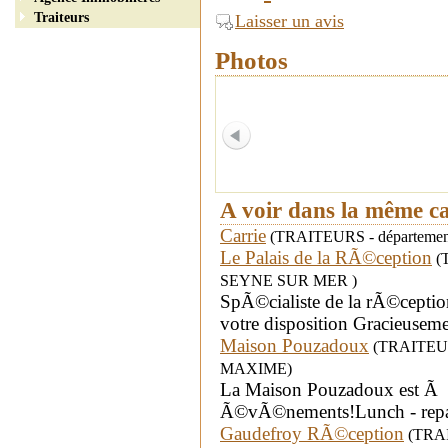
Traiteurs
Laisser un avis
Photos
A voir dans la même c
Carrie
(TRAITEURS - département
Le Palais de la RÃ©ception
(T
SEYNE SUR MER )
SpÃ©cialiste de la rÃ©ception 
votre disposition Gracieuseme
Maison Pouzadoux
(TRAITEURS 
MAXIME)
La Maison Pouzadoux est Ã v
Ã©vÃ©nements!Lunch - repas -
Gaudefroy RÃ©ception
(TRAIT