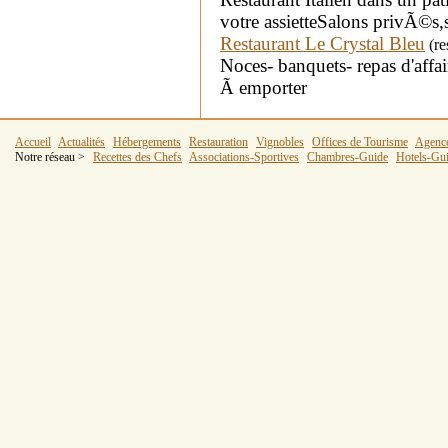
votre assietteSalons privÃ©s,
Restaurant Le Crystal Bleu
(re
Noces- banquets- repas d'affai
Ã emporter
Accueil
Actualités
Hébergements
Restauration
Vignobles
Offices de Tourisme
Agenc
Notre réseau >
Recettes des Chefs
Associations-Sportives
Chambres-Guide
Hotels-Gu