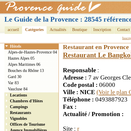
Le Guide de la Provence : 28545 référence
accueil
Catégories
Actualités
Boutique
Inscription
Contact
Inscri
Restaurant en Provence
Hôtels
Alpes-de-Hautes-Provence 04
Restaurant Le Bangko
Hautes Alpes 05
Alpes Maritimes 06
Responsable
:
Bouches du Rhône 13
Adresse :
7 av Georges Cl
Gard 30
Var 83
Code postal :
06000
Vaucluse 84
Ville : NICE
(Voir le plan
Locations
Téléphone :
0493887923
Chambres d'Hôtes
Fax :
Campings
Restaurants
Actualité / Promotion :
Vignobles
Offices de Tourisme
Site :
r
Agence Immobilières