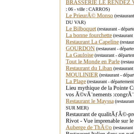
BRASSERIE LE RENDEZ 
: 06 - ville : CARROS)
Le PrieurÃ© Monso
(restauran
DU VAR)
Le Bilboquet
(restaurant - dépa
La bonne fourchette
(restaurant
Restaurant La Capeline
(restau
GOURDON
(restaurant - départe
La Gauloise
(restaurant - départem
Tout le Monde en Parle
(restau
Restaurant du Liban
(restaurant
MOULINIER
(restaurant - dépar
La Plage
(restaurant - départemen
Lieu mythique de la Pointe Cr
vos Ã©vÃ¨nements :congrÃ¨s
Restaurant le Mayssa
(restaura
SUR MER)
Restaurant de qualitÃƒÂ©-prod
Rivot - Vue imprenable sur le
Auberge de ThÃ©o
(restaurant 
Restaurant Italien dans un pa