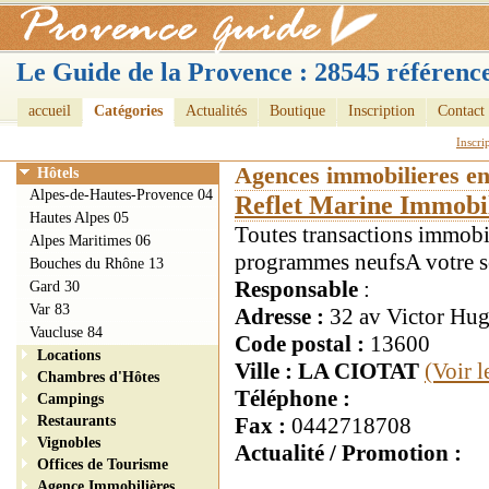
Le Guide de la Provence : 28545 référence
accueil
Catégories
Actualités
Boutique
Inscription
Contact
Inscri
Agences immobilieres e
Hôtels
Alpes-de-Hautes-Provence 04
Reflet Marine Immobil
Hautes Alpes 05
Toutes transactions immobi
Alpes Maritimes 06
programmes neufsA votre s
Bouches du Rhône 13
Responsable
:
Gard 30
Var 83
Adresse :
32 av Victor Hu
Vaucluse 84
Code postal :
13600
Locations
Ville : LA CIOTAT
(Voir 
Chambres d'Hôtes
Téléphone :
Campings
Restaurants
Fax :
0442718708
Vignobles
Actualité / Promotion :
Offices de Tourisme
Agence Immobilières