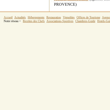
PROVENCE)
Accueil
Actualités
Hébergements
Restauration
Vignobles
Offices de Tourisme
Agenc
Notre réseau >
Recettes des Chefs
Associations-Sportives
Chambres-Guide
Hotels-Gu