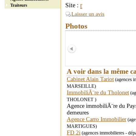
Site :
r
Traiteurs
Laisser un avis
Photos
A voir dans la même c
Cabinet Alain Tariot
(agences im
MARSEILLE)
ImmobiliÃ¨re du Tholonet
(ag
THOLONET )
Agence immobiliÃ¨re du Pays 
demeures
Agence Carro Immobilier
(agen
MARTIGUES)
FD 2i
(agences immobilieres - dé