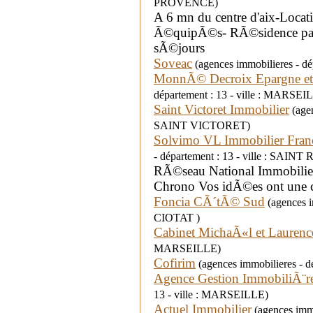
PROVENCE)
A 6 mn du centre d'aix-Loca
Ã©quipÃ©s- RÃ©sidence para 
sÃ©jours
Soveac
(agences immobilieres - d
MonnÃ© Decroix Epargne et 
département : 13 - ville : MARSEI
Saint Victoret Immobilier
(agen
SAINT VICTORET)
Solvimo VL Immobilier Fra
- département : 13 - ville : 
RÃ©seau National Immobilier
Chrono Vos idÃ©es ont une c
Foncia CÃ´tÃ© Sud
(agences i
CIOTAT )
Cabinet MichaÃ«l et Laurenc
MARSEILLE)
Cofirim
(agences immobilieres - 
Agence Gestion ImmobiliÃ¨re
13 - ville : MARSEILLE)
Actuel Immobilier
(agences immo