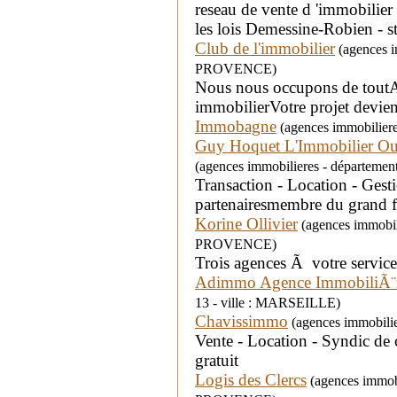
reseau de vente d 'immobilie
les lois Demessine-Robien 
Club de l'immobilier
(agences i
PROVENCE)
Nous nous occupons de toutAc
immobilierVotre projet devien
Immobagne
(agences immobiliere
Guy Hoquet L'Immobilier O
(agences immobilieres - départeme
Transaction - Location - Gest
partenairesmembre du grand fi
Korine Ollivier
(agences immobili
PROVENCE)
Trois agences Ã votre service
Adimmo Agence ImmobiliÃ¨r
13 - ville : MARSEILLE)
Chavissimmo
(agences immobilie
Vente - Location - Syndic d
gratuit
Logis des Clercs
(agences immobi