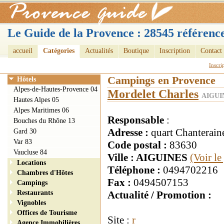
Le Guide de la Provence : 28545 référence
accueil
Catégories
Actualités
Boutique
Inscription
Contact
Inscri
Campings en Provence
Hôtels
Alpes-de-Hautes-Provence 04
Mordelet Charles
AIGUIN
Hautes Alpes 05
Alpes Maritimes 06
Responsable
:
Bouches du Rhône 13
Adresse :
quart Chanterain
Gard 30
Var 83
Code postal :
83630
Vaucluse 84
Ville : AIGUINES
(Voir l
Locations
Téléphone :
0494702216
Chambres d'Hôtes
Fax :
0494507153
Campings
Restaurants
Actualité / Promotion :
Vignobles
Offices de Tourisme
Site :
r
Agence Immobilières