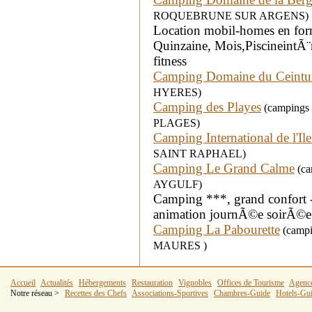
ROQUEBRUNE SUR ARGENS)
Location mobil-homes en form
Quinzaine, Mois,PiscineintÃ¨
fitness
Camping Domaine du Ceintu
HYERES)
Camping des Playes
(campings 
PLAGES)
Camping International de l'Ile
SAINT RAPHAEL)
Camping Le Grand Calme
(ca
AYGULF)
Camping ***, grand confort - 
animation journÃ©e soirÃ©e -
Camping La Pabourette
(campi
MAURES )
Accueil
Actualités
Hébergements
Restauration
Vignobles
Offices de Tourisme
Agenc
Notre réseau >
Recettes des Chefs
Associations-Sportives
Chambres-Guide
Hotels-Gu