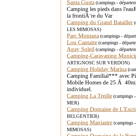
Santa Gusta
(campings - départem
Camping les pieds dans l'ea
la frontiÃ¨re du Var
Camping du Grand Batailler
(
LES MIMOSAS)
Parc Montana
(campings - départ
Lou Cantaire
(campings - départ
Agay Soleil
(campings - départem
Camping-Caravaning Munici
ARTIGNOSC SUR VERDON)
Camping Holiday Marina
(cam
Camping Familial*** avec Pi
Mobile Homes de 25 Ã 40m2C
individuel.
Camping La Treille
(campings -
MER)
Camping Domaine de L'Escri
BELGENTIER)
Camping Manjastre
(campings -
MIMOSAS)
Camping Domaine de la Berg