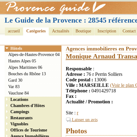
Le Guide de la Provence : 28545 référence
accueil
Catégories
Actualités
Boutique
Inscription
Contact
Agences immobilieres en Pro
Hôtels
Alpes-de-Hautes-Provence 04
Monique Arnaud Transa
Hautes Alpes 05
Alpes Maritimes 06
Responsable
:
Bouches du Rhône 13
Adresse :
76 r Perrin Solliers
Code postal :
13006
Gard 30
Ville : MARSEILLE
(Voir le plan
Var 83
Téléphone :
0491429718
Vaucluse 84
Fax :
Locations
Actualité / Promotion :
Chambres d'Hôtes
Campings
Site :
r
Restaurants
Laisser un avis
Vignobles
Photos
Offices de Tourisme
Agence Immobilières