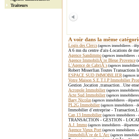
Traiteurs
A voir dans la même catégor
Logis des Clercs
(agences immobilieres - dé
A 6 mn du centre d'aix-Locations de m
Agence Sandimmo
(agences immobilieres -
Agence ImmobiliÃ¨re Bleue Provence
(a
L'Agence de CabriÃ¨s
(agences immobiliere
Robert Misserlian.Toutes Transactions 
ESPACE SUD IMMOBILIER
(agences i
Votre Maison S.E.T.I.P Immobilier Pro
Gestion ,location ,transaction...Une en
Acropole Immobilier
(agences immobiliere
Acte Sud Immobilier
(agences immobiliere
Baey Nicolas
(agences immobilieres - départ
PL2G Immobilier
(agences immobilieres - 
Immobilier d`entreprise - Transaction,
Cap 13 Immobilier
(agences immobilieres -
TRANSACTION - GESTION - LOCATIO
A.J. Immo
(agences immobilieres - départeme
Agence Vieux Port
(agences immobilieres - 
ImmobiliÃ¨re de L'Arc
(agences immobili