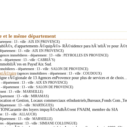
ie et le même département
partement : 13 - ville : AIX EN PROVENCE)
eublÃ©s, d'appartements Ã©quipÃ©s- RÃ©sidence para hÃ´teliÃ¨re pour Ã©tu
 département : 13 - ville : AIX EN PROVENCE)
gences immobilieres - département : 13 - ville : PEYROLLES EN PROVENCE)
s - département : 13 - ville : CABRIÃˆS)
ImmobiliÃ¨res en Paysd'Aix Sud.
mmobilieres - département : 13 - ville : SALON DE PROVENCE)
priÃ©taire
(agences immobilieres - département : 13 - ville : COUDOUX)
seigne rÃ©gionale de 13 Agences enProvence pour plus de services et de choix..
s - département : 13 - ville : AIX EN PROVENCE)
s - département : 13 - ville : SALON DE PROVENCE)
ement : 13 - ville : MARSEILLE)
département : 13 - ville : MIRAMAS)
Location et Gestion, Locaux commerciaux etIndustriels,Bureaux,Fonds Com.,Ter
 département : 13 - ville : MARTIGUES)
NGarantie des loyers impayÃ©sAdhÃ©rent FNAIM, membre du SIA
nt : 13 - ville : ALLAUCH)
département : 13 - ville : MARSEILLE)
eres - département : 13 - ville : SIMIANE COLLONGUE)