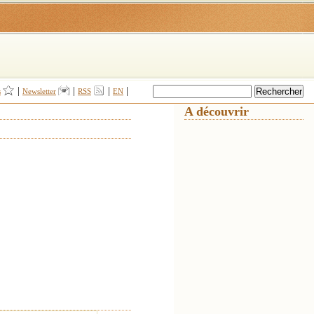
|
|
|
|
s
Newsletter
RSS
EN
A découvrir