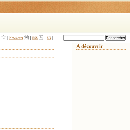
|
|
|
|
s
Newsletter
RSS
EN
A découvrir