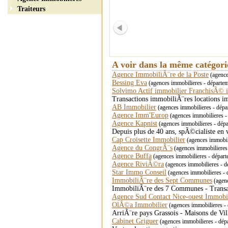
Traiteurs
A voir dans la même catégor
Agence ImmobiliÃ¨re de la Poste
(agence
Bessing Eva
(agences immobilieres - départe
Solvimo Actif immobilier FranchisÃ©
Transactions immobiliÃ¨res locations i
AB Immobilier
(agences immobilieres - dépa
Agence Imm'Europ
(agences immobilieres - 
Agence Kapnist
(agences immobilieres - dé
Depuis plus de 40 ans, spÃ©cialiste en 
Cap Croisette Immobilier
(agences immobil
Agence du CongrÃ¨s
(agences immobilieres 
Agence Buffa
(agences immobilieres - départe
Agence RiviÃ©ra
(agences immobilieres - 
Star Immo Conseil
(agences immobilieres 
ImmobiliÃ¨re des Sept Communes
(agenc
ImmobiliÃ¨re des 7 Communes - Transacti
Agence Sud Contact Nice-ouest Immobi
OlÃ©a Immobilier
(agences immobilieres 
ArriÃ¨re pays Grassois - Maisons de Vil
Cabinet Griguer
(agences immobilieres - dépa