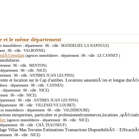
ie et le même département
s immobilieres - département : 06 - ville : MANDELIEU LA NAPOULE)
ment : 06 - ville : VALBONNE)
 indÃ©pendant
(agences immobilieres - département : 06 - ville : LE CANNET )
mmobilieres
rtement : 06 - ville : MENTON)
département : 06 - ville : NICE)
partement : 06 - ville : ANTIBES JUAN LES PINS)
vente et location sur le Cap d'antibes. Locations saisonniÃ¨res et longue durÃ©
ieres - département : 06 - ville : CANNES)
- département : 06 - ville : NICE)
ment : 06 - ville : NICE)
département : 06 - ville : ANTIBES JUAN LES PINS)
- département : 06 - ville : VILLENEUVE LOUBET)
es immobilieres - département : 06 - ville : VALDEROURE)
ons etexpertises, particulier et professionnelcommerces,locations ,spÃ©cialis
lier
(agences immobilieres - département : 06 - ville : NICE)
- département : 06 - ville : CHÃ‚TEAUNEUF)
lage Villas Mas Terrains Estimations Transactions DisponibilitÃ© - EfficacitÃ
rtement : 06 - ville : NICE)