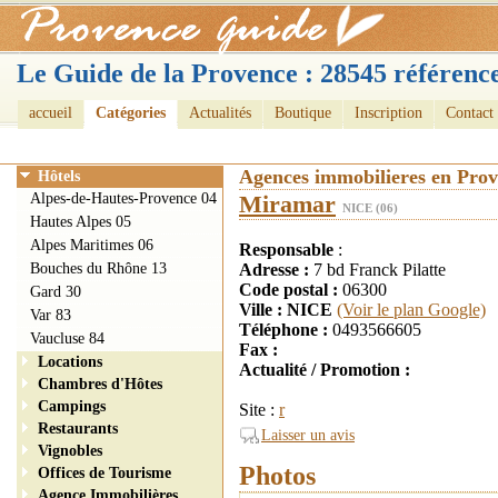
Le Guide de la Provence : 28545 référence
accueil
Catégories
Actualités
Boutique
Inscription
Contact
Agences immobilieres en Pro
Hôtels
Alpes-de-Hautes-Provence 04
Miramar
NICE (06)
Hautes Alpes 05
Alpes Maritimes 06
Responsable
:
Bouches du Rhône 13
Adresse :
7 bd Franck Pilatte
Code postal :
06300
Gard 30
Ville : NICE
(Voir le plan Google)
Var 83
Téléphone :
0493566605
Vaucluse 84
Fax :
Locations
Actualité / Promotion :
Chambres d'Hôtes
Campings
Site :
r
Restaurants
Laisser un avis
Vignobles
Photos
Offices de Tourisme
Agence Immobilières