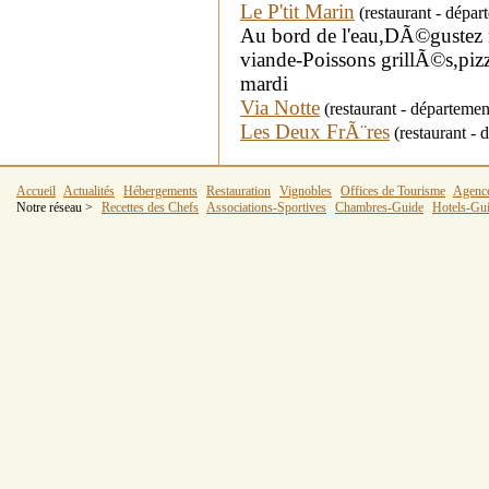
Le P'tit Marin
(restaurant - dépa
Au bord de l'eau,DÃ©gustez 
viande-Poissons grillÃ©s,pizz
mardi
Via Notte
(restaurant - départem
Les Deux FrÃ¨res
(restaurant -
Accueil
Actualités
Hébergements
Restauration
Vignobles
Offices de Tourisme
Agenc
Notre réseau >
Recettes des Chefs
Associations-Sportives
Chambres-Guide
Hotels-Gu