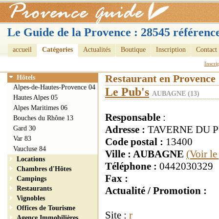
Le Guide de la Provence : 28545 référence
accueil
Catégories
Actualités
Boutique
Inscription
Contact
Inscri
Restaurant en Provence
Hôtels
Alpes-de-Hautes-Provence 04
Le Pub's
AUBAGNE (13)
Hautes Alpes 05
Alpes Maritimes 06
Responsable
:
Bouches du Rhône 13
Adresse :
TAVERNE DU PUI
Gard 30
Var 83
Code postal :
13400
Vaucluse 84
Ville : AUBAGNE
(Voir l
Locations
Téléphone :
0442030329
Chambres d'Hôtes
Fax :
Campings
Restaurants
Actualité / Promotion :
Vignobles
Offices de Tourisme
Site :
r
Agence Immobilières