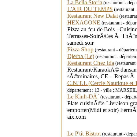
La Bella Storia
(restaurant - dép
L'AIR DU TEMPS
(restaurant
Restaurant New Dalat
(restaura
HEXAGONE
(restaurant - dép
Pizza au feu de Bois - Cuisine
Terrasses-SoirÃ©es Ã ThÃ¨me
samedi soir
Pizza Shop
(restaurant - départe
Djerba (Le)
(restaurant - départe
Restaurant Chez Ida
(restaurant
Restaurant/KaraokÃ© dansan
sÃ©minaires, CE... Repas Ã e
C.N.T.L (Cercle Nautique et 
département : 13 - ville : MARSEI
Le Kinh-DÃ´
(restaurant - dépa
Plats cuisinÃ©s-Livraison gr
emporter(Midi et soir) Ferm
aix.com
Le P'tit Bistrot
(restaurant - dép