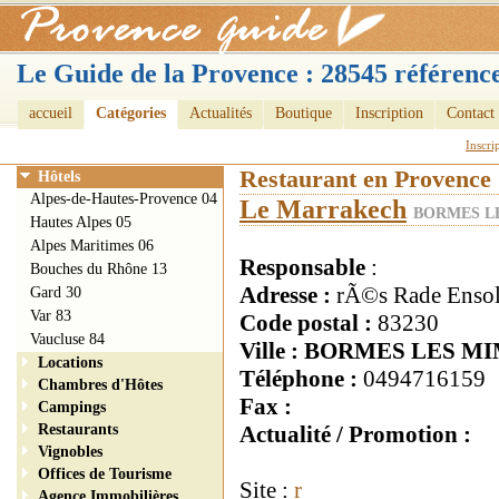
Le Guide de la Provence : 28545 référence
accueil
Catégories
Actualités
Boutique
Inscription
Contact
Inscri
Restaurant en Provence
Hôtels
Alpes-de-Hautes-Provence 04
Le Marrakech
BORMES LE
Hautes Alpes 05
Alpes Maritimes 06
Responsable
:
Bouches du Rhône 13
Adresse :
rÃ©s Rade Ensol
Gard 30
Var 83
Code postal :
83230
Vaucluse 84
Ville : BORMES LES M
Locations
Téléphone :
0494716159
Chambres d'Hôtes
Fax :
Campings
Restaurants
Actualité / Promotion :
Vignobles
Offices de Tourisme
Site :
r
Agence Immobilières