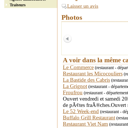
Traiteurs
Laisser un avis
Photos
A voir dans la même c
Le Commerce
(restaurant - dép
Restaurant les Micocouliers
(re
La Bastide des Cabris
(restaura
La Grignot
(restaurant - dépar
Froufrou
(restaurant - départeme
Ouvert vendredi et samedi 2
de pÃ¢tes fraÃ®ches.Ouvert m
Le 52 Week-end
(restaurant - d
Buffalo Grill Restaurant
(resta
Restaurant Viet Nam
(restauran