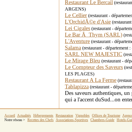
Restaurant Le Bercail
(restaura
ARGENS)
Le Cellier
(restaurant - départeme
L'OrchidÃ©e d'Asie
(restaurant
Lei Cigales
(restaurant - départe
Le Bar Ã Thym (SARL)
(rest
L'Aventure
(restaurant - départ
Salama
(restaurant - département 
SARL NEW MAJESTIC
(rest
Le Mirage Bleu
(restaurant - dép
Le Compteur des Saveurs
(res
LES PLAGES)
Restaurant A La Ferme
(restaur
Tablapizza
(restaurant - départe
Des saveurs authentiques, u
qui a l'accent duSud...on enten
Accueil
Actualités
Hébergements
Restauration
Vignobles
Offices de Tourisme
Agenc
Notre réseau >
Recettes des Chefs
Associations-Sportives
Chambres-Guide
Hotels-Gu