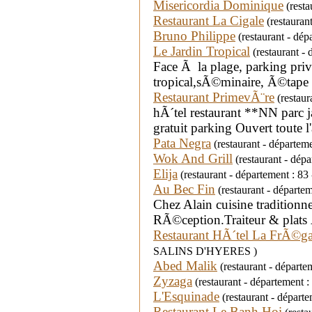
Misericordia Dominique
(resta
Restaurant La Cigale
(restauran
Bruno Philippe
(restaurant - dép
Le Jardin Tropical
(restaurant - 
Face Ã la plage, parking pri
tropical,sÃ©minaire, Ã©tape
Restaurant PrimevÃ¨re
(restaur
hÃ´tel restaurant **NN parc ja
gratuit parking Ouvert toute
Pata Negra
(restaurant - départe
Wok And Grill
(restaurant - dép
Elija
(restaurant - département : 8
Au Bec Fin
(restaurant - départ
Chez Alain cuisine traditionn
RÃ©ception.Traiteur & plats
Restaurant HÃ´tel La FrÃ©ga
SALINS D'HYERES )
Abed Malik
(restaurant - départ
Zyzaga
(restaurant - département 
L'Esquinade
(restaurant - dépar
Restaurant Le Banh Hoi