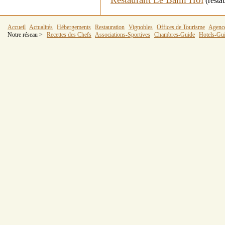
(resta
Accueil
Actualités
Hébergements
Restauration
Vignobles
Offices de Tourisme
Agenc
Notre réseau >
Recettes des Chefs
Associations-Sportives
Chambres-Guide
Hotels-Gu