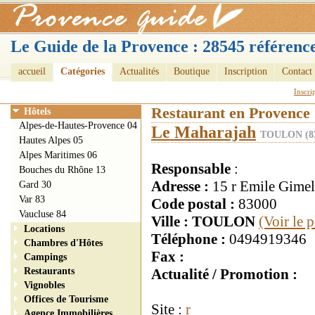
Le Guide de la Provence : 28545 référence
accueil
Catégories
Actualités
Boutique
Inscription
Contact
Inscri
Restaurant en Provence
Hôtels
Alpes-de-Hautes-Provence 04
Le Maharajah
TOULON (8
Hautes Alpes 05
Alpes Maritimes 06
Responsable
:
Bouches du Rhône 13
Adresse :
15 r Emile Gimel
Gard 30
Var 83
Code postal :
83000
Vaucluse 84
Ville : TOULON
(Voir le 
Locations
Téléphone :
0494919346
Chambres d'Hôtes
Fax :
Campings
Restaurants
Actualité / Promotion :
Vignobles
Offices de Tourisme
Site :
r
Agence Immobilières