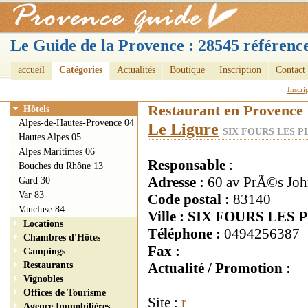
Le Guide de la Provence : 28545 référence
accueil
Catégories
Actualités
Boutique
Inscription
Contact
Inscri
Restaurant en Provence
Hôtels
Alpes-de-Hautes-Provence 04
Le Ligure
SIX FOURS LES PL
Hautes Alpes 05
Alpes Maritimes 06
Responsable
:
Bouches du Rhône 13
Adresse :
60 av PrÃ©s Jo
Gard 30
Var 83
Code postal :
83140
Vaucluse 84
Ville : SIX FOURS LES
Locations
Téléphone :
0494256387
Chambres d'Hôtes
Fax :
Campings
Restaurants
Actualité / Promotion :
Vignobles
Offices de Tourisme
Site :
r
Agence Immobilières