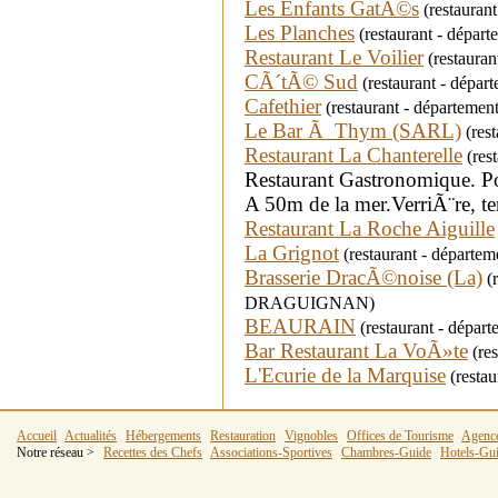
Les Enfants GatÃ©s
(restauran
Les Planches
(restaurant - dépa
Restaurant Le Voilier
(restaura
CÃ´tÃ© Sud
(restaurant - départ
Cafethier
(restaurant - départemen
Le Bar Ã Thym (SARL)
(rest
Restaurant La Chanterelle
(res
Restaurant Gastronomique. Poi
A 50m de la mer.VerriÃ¨re, ter
Restaurant La Roche Aiguille
La Grignot
(restaurant - dépar
Brasserie DracÃ©noise (La)
(r
DRAGUIGNAN)
BEAURAIN
(restaurant - dépa
Bar Restaurant La VoÃ»te
(res
L'Ecurie de la Marquise
(restau
Accueil
Actualités
Hébergements
Restauration
Vignobles
Offices de Tourisme
Agenc
Notre réseau >
Recettes des Chefs
Associations-Sportives
Chambres-Guide
Hotels-Gu