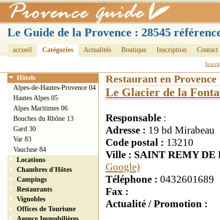
Le Guide de la Provence : 28545 référence
accueil
Catégories
Actualités
Boutique
Inscription
Contact
Inscri
Restaurant en Provence
Hôtels
Alpes-de-Hautes-Provence 04
Le Glacier de la Fonta
Hautes Alpes 05
Alpes Maritimes 06
Responsable
:
Bouches du Rhône 13
Adresse :
19 bd Mirabeau
Gard 30
Var 83
Code postal :
13210
Vaucluse 84
Ville : SAINT REMY D
Locations
Google)
Chambres d'Hôtes
Téléphone :
0432601689
Campings
Restaurants
Fax :
Vignobles
Actualité / Promotion :
Offices de Tourisme
Agence Immobilières