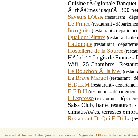
Cuisine rÃ©gionale.Banquet
Ã thÃ©mes jusqu'Ã 300 pers
Saveurs D'Asie
(restaurant - dép
Le Prince
(restaurant - départeme
Incognito
(restaurant - départeme
Quai des Pirates
(restaurant - d
La Jonque
(restaurant - départem
Hostellerie de la Source
(restau
HÃ´tel ** Logis de France - 
Wifi - 25 Chambres - Restaur
Le Bouchon Ã la Mer
(restaur
La Brave Margot
(restaurant - 
B.D.L.M
(restaurant - départeme
E.F.B.H
(restaurant - départemen
L'Expresso
(restaurant - départ
Salsa Club, bar et restaurant -
climatisÃ©es, terrasses ombr
Restaurant Di Qui E Di La
(re
Accueil
Actualités
Hébergements
Restauration
Vignobles
Offices de Tourisme
Agenc