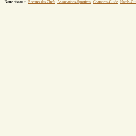
Notre réseau >
Recettes des Chefs
Associations-Sportives
Chambres-Guide
Hotels-Gu