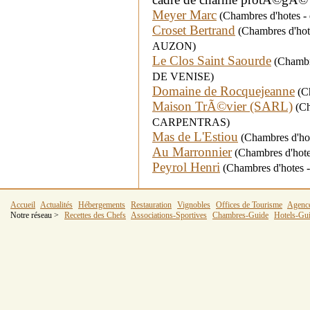
Meyer Marc
(Chambres d'hotes -
Croset Bertrand
(Chambres d'hote
AUZON)
Le Clos Saint Saourde
(Chambre
DE VENISE)
Domaine de Rocquejeanne
(Ch
Maison TrÃ©vier (SARL)
(Cha
CARPENTRAS)
Mas de L'Estiou
(Chambres d'hot
Au Marronnier
(Chambres d'hote
Peyrol Henri
(Chambres d'hotes 
Accueil
Actualités
Hébergements
Restauration
Vignobles
Offices de Tourisme
Agenc
Notre réseau >
Recettes des Chefs
Associations-Sportives
Chambres-Guide
Hotels-Gu