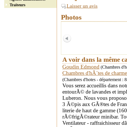
Traiteurs
Laisser un avis
Photos
A voir dans la même c
Goudin Edmond
(Chambres d'ho
Chambres d'hÃ´tes de charme 
(Chambres d'hotes - département : 84
Vous serez accueillis dans no
entourÃ© de lavandes et impl
Luberon. Nous vous proposon
3 Ã©pis aux GÃ®tes de Franc
literie de haut de gamme (1
rÃ©frigÃ©rateur minibar. To
Ventilateur - raffraichisse