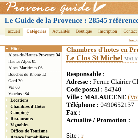
Le Guide de la Provence : 28545 référence
accueil
Catégories
Actualités
Boutique
Inscription
Contact
Inscri
Chambres d'hotes en Pr
Hôtels
Alpes-de-Hautes-Provence 04
Le Clos St Michel
MALAU
Hautes Alpes 05
Alpes Maritimes 06
Responsable
:
Bouches du Rhône 13
Adresse :
Ferme Clairier Cl
Gard 30
Var 83
Code postal :
84340
Vaucluse 84
Ville : MALAUCENE
(Vo
Locations
Téléphone :
0490652137
Chambres d'Hôtes
Fax :
Campings
Restaurants
Actualité / Promotion :
Vignobles
Offices de Tourisme
Site :
r
Agence Immobilières