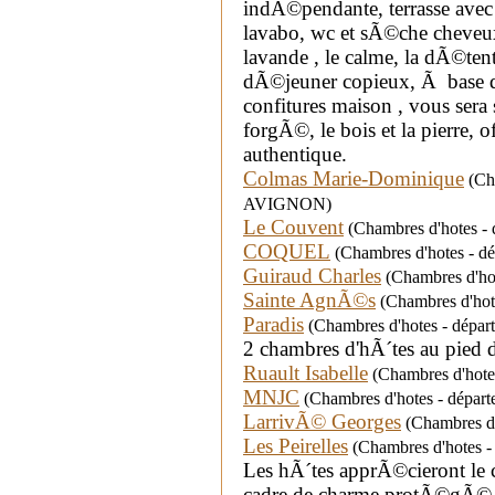
indÃ©pendante, terrasse avec 
lavabo, wc et sÃ©che cheveu
lavande , le calme, la dÃ©tent
dÃ©jeuner copieux, Ã base de 
confitures maison , vous sera 
forgÃ©, le bois et la pierre, 
authentique.
Colmas Marie-Dominique
(Cha
AVIGNON)
Le Couvent
(Chambres d'hotes - d
COQUEL
(Chambres d'hotes - dé
Guiraud Charles
(Chambres d'hot
Sainte AgnÃ©s
(Chambres d'hot
Paradis
(Chambres d'hotes - départem
2 chambres d'hÃ´tes au pied
Ruault Isabelle
(Chambres d'hotes
MNJC
(Chambres d'hotes - départ
LarrivÃ© Georges
(Chambres d'
Les Peirelles
(Chambres d'hotes 
Les hÃ´tes apprÃ©cieront le 
cadre de charme protÃ©gÃ© 