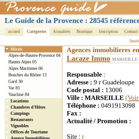
Le Guide de la Provence : 28545 référence
accueil
Catégories
Actualités
Boutique
Inscription
Contact
Inscri
Agences immobilieres e
Hôtels
Alpes-de-Hautes-Provence 04
Lacaze Immo
MARSEILLE (
Hautes Alpes 05
Alpes Maritimes 06
Responsable
:
Bouches du Rhône 13
Adresse :
9 r Guadeloupe
Gard 30
Var 83
Code postal :
13006
Vaucluse 84
Ville : MARSEILLE
(Voir
Locations
Téléphone :
0491913098
Chambres d'Hôtes
Fax :
Campings
Restaurants
Actualité / Promotion :
Vignobles
Offices de Tourisme
Site :
r
Agence Immobilières