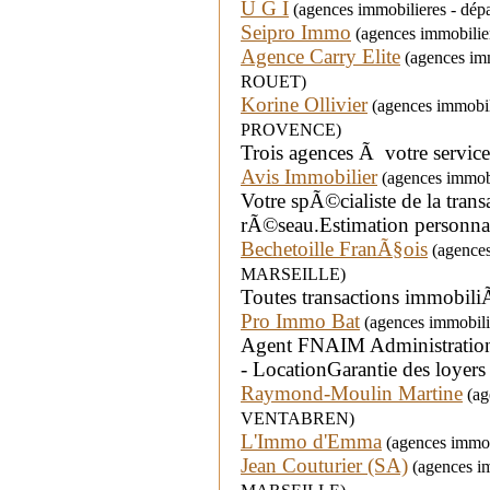
U G I
(agences immobilieres - dép
Seipro Immo
(agences immobilie
Agence Carry Elite
(agences imm
ROUET)
Korine Ollivier
(agences immobili
PROVENCE)
Trois agences Ã votre service
Avis Immobilier
(agences immobi
Votre spÃ©cialiste de la tran
rÃ©seau.Estimation personnal
Bechetoille FranÃ§ois
(agences 
MARSEILLE)
Toutes transactions immobili
Pro Immo Bat
(agences immobili
Agent FNAIM Administrations
- LocationGarantie des loyers
Raymond-Moulin Martine
(age
VENTABREN)
L'Immo d'Emma
(agences immob
Jean Couturier (SA)
(agences imm