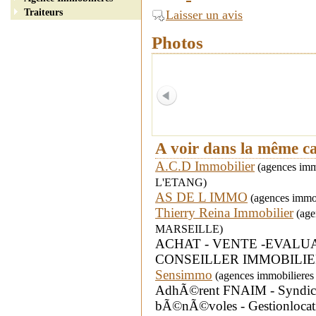
Traiteurs
Laisser un avis
Photos
A voir dans la même c
A.C.D Immobilier
(agences immo
L'ETANG)
AS DE L IMMO
(agences immob
Thierry Reina Immobilier
(agen
MARSEILLE)
ACHAT - VENTE -EVALU
CONSEILLER IMMOBILIER D
Sensimmo
(agences immobilieres
AdhÃ©rent FNAIM - Syndic 
bÃ©nÃ©voles - Gestionlocativ