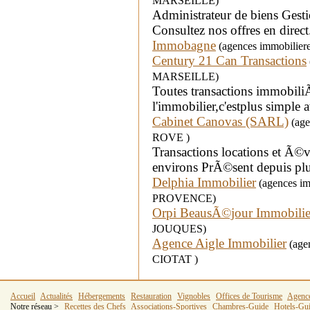
MARSEILLE)
Administrateur de biens Gestio
Consultez nos offres en direct.
Immobagne
(agences immobiliere
Century 21 Can Transactions
MARSEILLE)
Toutes transactions immobiliÃ
l'immobilier,c'estplus simple
Cabinet Canovas (SARL)
(age
ROVE )
Transactions locations et Ã©va
environs PrÃ©sent depuis plu
Delphia Immobilier
(agences imm
PROVENCE)
Orpi BeausÃ©jour Immobilie
JOUQUES)
Agence Aigle Immobilier
(agen
CIOTAT )
Accueil
Actualités
Hébergements
Restauration
Vignobles
Offices de Tourisme
Agenc
Notre réseau >
Recettes des Chefs
Associations-Sportives
Chambres-Guide
Hotels-Gu