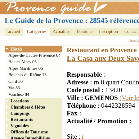
Le Guide de la Provence : 28545 référence
accueil
Catégories
Actualités
Boutique
Inscription
Contact
Inscri
Restaurant en Provence
Hôtels
Alpes-de-Hautes-Provence 04
La Casa aux Deux Sav
Hautes Alpes 05
Alpes Maritimes 06
Responsable
:
Bouches du Rhône 13
Adresse :
rn 8 quart Couli
Gard 30
Var 83
Code postal :
13420
Vaucluse 84
Ville : GEMENOS
(Voir l
Locations
Téléphone :
0442328594
Chambres d'Hôtes
Fax :
Campings
Restaurants
Actualité / Promotion :
Vignobles
Offices de Tourisme
Site :
r
Agence Immobilières