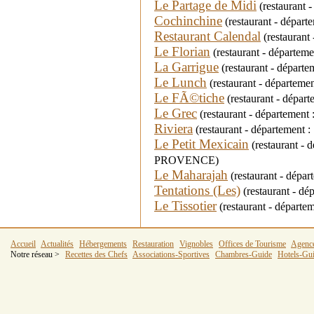
Le Partage de Midi
(restaurant 
Cochinchine
(restaurant - dépar
Restaurant Calendal
(restaurant 
Le Florian
(restaurant - départem
La Garrigue
(restaurant - départ
Le Lunch
(restaurant - départeme
Le FÃ©tiche
(restaurant - dépar
Le Grec
(restaurant - département
Riviera
(restaurant - département
Le Petit Mexicain
(restaurant - 
PROVENCE)
Le Maharajah
(restaurant - dépa
Tentations (Les)
(restaurant - d
Le Tissotier
(restaurant - départe
Accueil
Actualités
Hébergements
Restauration
Vignobles
Offices de Tourisme
Agenc
Notre réseau >
Recettes des Chefs
Associations-Sportives
Chambres-Guide
Hotels-Gu