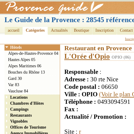
Le Guide de la Provence : 28545 référence
accueil
Catégories
Actualités
Boutique
Inscription
Contact
Inscri
Restaurant en Provence
Hôtels
Alpes-de-Hautes-Provence 04
L'Orée d'Opio
OPIO (06)
Hautes Alpes 05
Alpes Maritimes 06
Responsable
:
Bouches du Rhône 13
Adresse :
30 rte Nice
Gard 30
Var 83
Code postal :
06650
Vaucluse 84
Ville : OPIO
(Voir le plan
Locations
Téléphone :
0493094591
Chambres d'Hôtes
Fax :
Campings
Restaurants
Actualité / Promotion :
Vignobles
Offices de Tourisme
Site :
r
Agence Immobilières