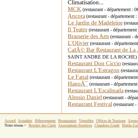
Climatisation...
MCK
(restaurant - département : 
Ancora
(restaurant - département 
Le Jardin de Madeleine
(restau
Il Teatro
(restaurant - département
Brasserie des Arts
(restaurant - d
L'Olivier
(restaurant - département 
CafÃ© Bar Restaurant de La 
SAINT ANDRE DE LA ROCHE)
Restaurant Don Ciccio
(restaur
Restaurant L'Estragon
(restaura
Le Fanal
(restaurant - départem
HanoÃ¯
(restaurant - département 
Restaurant L'Escalinada
(restau
Alessio Daniel
(restaurant - dé
Restaurant Festival
(restaurant 
Accueil
Actualités
Hébergements
Restauration
Vignobles
Offices de Tourisme
Agenc
Notre réseau >
Recettes des Chefs
Associations-Sportives
Chambres-Guide
Hotels-Gu