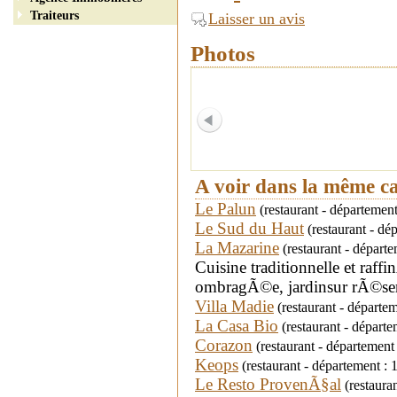
Traiteurs
Laisser un avis
Photos
A voir dans la même c
Le Palun
(restaurant - départeme
Le Sud du Haut
(restaurant - d
La Mazarine
(restaurant - départ
Cuisine traditionnelle et raff
ombragÃ©e, jardinsur rÃ©ser
Villa Madie
(restaurant - départem
La Casa Bio
(restaurant - dépar
Corazon
(restaurant - département
Keops
(restaurant - département 
Le Resto ProvenÃ§al
(restaura