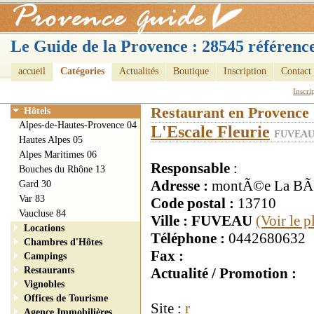
Le Guide de la Provence : 28545 référence
accueil
Catégories
Actualités
Boutique
Inscription
Contact
Inscri
Restaurant en Provence
Hôtels
Alpes-de-Hautes-Provence 04
L'Escale Fleurie
FUVEAU 
Hautes Alpes 05
Alpes Maritimes 06
Responsable
:
Bouches du Rhône 13
Adresse :
montÃ©e La BÃ©
Gard 30
Var 83
Code postal :
13710
Vaucluse 84
Ville : FUVEAU
(Voir le 
Locations
Téléphone :
0442680632
Chambres d'Hôtes
Fax :
Campings
Restaurants
Actualité / Promotion :
Vignobles
Offices de Tourisme
Site :
r
Agence Immobilières