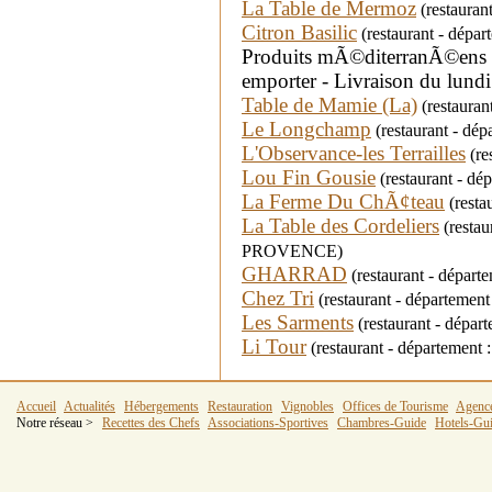
La Table de Mermoz
(restauran
Citron Basilic
(restaurant - dépa
Produits mÃ©diterranÃ©ens - 
emporter - Livraison du lundi
Table de Mamie (La)
(restauran
Le Longchamp
(restaurant - dé
L'Observance-les Terrailles
(re
Lou Fin Gousie
(restaurant - dé
La Ferme Du ChÃ¢teau
(resta
La Table des Cordeliers
(restau
PROVENCE)
GHARRAD
(restaurant - départ
Chez Tri
(restaurant - départemen
Les Sarments
(restaurant - dépa
Li Tour
(restaurant - département
Accueil
Actualités
Hébergements
Restauration
Vignobles
Offices de Tourisme
Agenc
Notre réseau >
Recettes des Chefs
Associations-Sportives
Chambres-Guide
Hotels-Gu