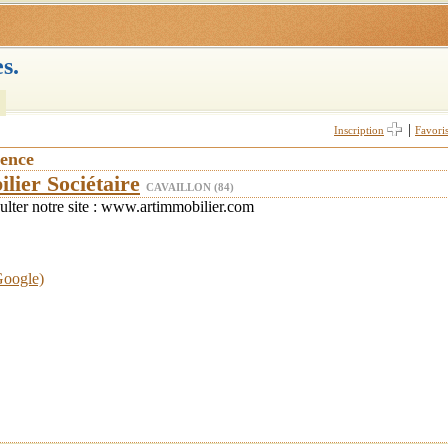
s.
|
Inscription
Favori
vence
lier Sociétaire
CAVAILLON (84)
sulter notre site : www.artimmobilier.com
Google)