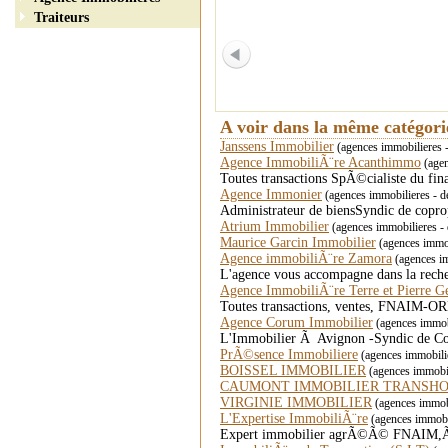
Traiteurs
A voir dans la même catégor
Janssens Immobilier
(agences immobilieres 
Agence ImmobiliÃ¨re Acanthimmo
(agen
Toutes transactions SpÃ©cialiste du fi
Agence Immonier
(agences immobilieres - 
Administrateur de biensSyndic de copro
Atrium Immobilier
(agences immobilieres -
Maurice Garcin Immobilier
(agences immob
Agence immobiliÃ¨re Zamora
(agences im
L'agence vous accompagne dans la reche
Agence ImmobiliÃ¨re Terre et Pierre Ge
Toutes transactions, ventes, FNAIM-ORPI
Agence Corum Immobilier
(agences immobi
L'Immobilier Ã Avignon -Syndic de Co
PrÃ©sence Immobiliere
(agences immobilie
BOISSEL IMMOBILIER
(agences immobil
CAUMONT IMMOBILIER TRANSH
VIRGINIE IMMOBILIER
(agences immobi
L'Expertise ImmobiliÃ¨re
(agences immobi
Expert immobilier agrÃ©Ã© FNAIM,Ã©va