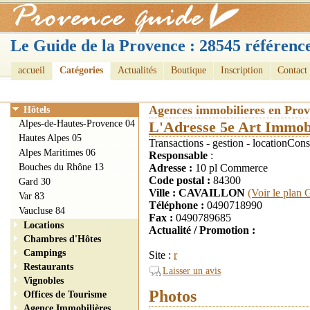
Le Guide de la Provence : 28545 référence
accueil
Catégories
Actualités
Boutique
Inscription
Contact
Agences immobilieres en Pro
Hôtels
Alpes-de-Hautes-Provence 04
L'Adresse 5e Art Immobi
Hautes Alpes 05
Transactions - gestion - locationCon
Alpes Maritimes 06
Responsable
:
Bouches du Rhône 13
Adresse :
10 pl Commerce
Code postal :
84300
Gard 30
Ville : CAVAILLON
(Voir le plan 
Var 83
Téléphone :
0490718990
Vaucluse 84
Fax :
0490789685
Locations
Actualité / Promotion :
Chambres d'Hôtes
Campings
Site :
r
Restaurants
Laisser un avis
Vignobles
Photos
Offices de Tourisme
Agence Immobilières