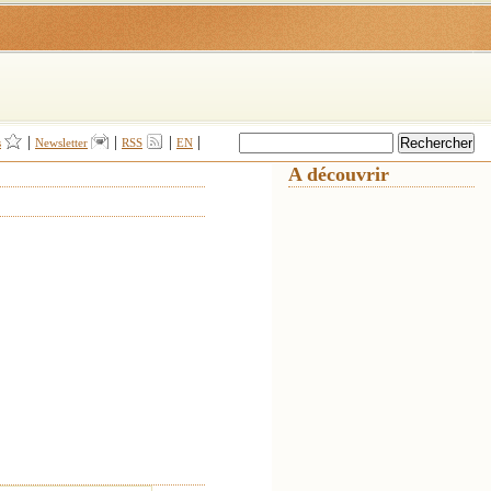
|
|
|
|
s
Newsletter
RSS
EN
A découvrir