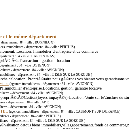
ie et le même département
- département : 84 - ville : BONNIEUX)
ces immobilieres - département : 84 - ville : PERTUIS)
nancement. Location. Immobilier d'entreprise et de commerce
département : 84 - ville : CARPENTRAS)
priÃ©tÃ©sTransaction - gestion - location
 département : 84 - ville : AVIGNON)
ilieres - département : 84 - ville : AVIGNON)
mobilieres - département : 84 - ville : L' ISLE SUR LA SORGUE )
rche delocation. PropriÃ©taire nous gÃ©rons vos bienset vous garantissons vo
stion
(agences immobilieres - département : 84 - ville : AVIGNON)
Immobilier d'entreprise.Locations, gestion, garantie locative
lieres - département : 84 - ville : AVIGNON)
propriÃ©tÃ©Gestion(loyers impayÃ©s)-Location-Vente sur leVaucluse du stud
res - département : 84 - ville : APT)
ieres - département : 84 - ville : AVIGNON)
OTEL
(agences immobilieres - département : 84 - ville : CAUMONT SUR DURANCE)
lieres - département : 84 - ville : PERTUIS)
lieres - département : 84 - ville : L' ISLE SUR LA SORGUE )
luation detous biens immobiliers,villas,appartements,fonds de commerce,m