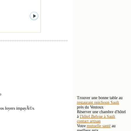
e
Trouver une bonne table au
restaurant opichoun Sault
près du Ventoux
 vos loyers impayÃ©s.
Réserver une chambre d'hôtel
à
l'hôtel Belvue à Sault
contact artisan
Votre
mutuelle santé
au
meilleur prix.