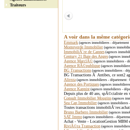
Traiteurs
A voir dans la même catégor
Emmark
(agences immobilieres - départemen
Monteverde Immobilier
(agences immobilie
ImmobiliÃ¨re de Cannes
(agences immobili
Century 21 Baie des Anges
(agences immobi
Agence MarclÃ©
(agences immobilieres - d
Agence RÃ©publique
(agences immobilieres
BG Transactions
(agences immobilieres - d
BG Transactions Ã Antibes, ce sont2 ag
Alireza
(agences immobilieres - département :
Agence des Portiques
(agences immobilieres 
Agence Kapnist
(agences immobilieres - dé
Depuis plus de 40 ans, spÃ©cialiste en 
Consult Immobilier Mougins
(agences imm
Sea Cap Immobilier
(agences immobilieres -
Toutes transactions immobiliÃ¨res:achat
Bruno Barbero Immobilier
(agences immob
SAT Immo
(agences immobilieres - départe
Achat - Vente - LocationGestion MBM et
RiviÃ©ra Transaction
(agences immobilier