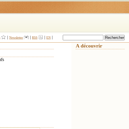
|
|
|
|
s
Newsletter
RSS
EN
A découvrir
ufs