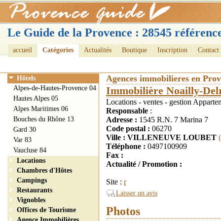
Le Guide de la Provence : 28545 référence
accueil
Catégories
Actualités
Boutique
Inscription
Contact
Agences immobilieres en Pro
Hôtels
Alpes-de-Hautes-Provence 04
Immobilière Noailly-Del
Hautes Alpes 05
Locations - ventes - gestion Apparte
Alpes Maritimes 06
Responsable
:
Bouches du Rhône 13
Adresse :
1545 R.N. 7 Marina 7
Code postal :
06270
Gard 30
Ville : VILLENEUVE LOUBET
Var 83
Téléphone :
0497100909
Vaucluse 84
Fax :
Locations
Actualité / Promotion :
Chambres d'Hôtes
Campings
Site :
r
Restaurants
Laisser un avis
Vignobles
Photos
Offices de Tourisme
Agence Immobilières