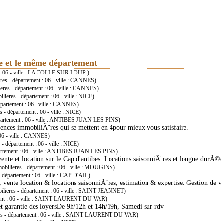
ie et le même département
t : 06 - ville : LA COLLE SUR LOUP )
res - département : 06 - ville : CANNES)
eres - département : 06 - ville : CANNES)
lieres - département : 06 - ville : NICE)
épartement : 06 - ville : CANNES)
 - département : 06 - ville : NICE)
épartement : 06 - ville : ANTIBES JUAN LES PINS)
ences immobiliÃ¨res qui se mettent en 4pour mieux vous satisfaire.
 06 - ville : CANNES)
- département : 06 - ville : NICE)
partement : 06 - ville : ANTIBES JUAN LES PINS)
vente et location sur le Cap d'antibes. Locations saisonniÃ¨res et longue durÃ©
obilieres - département : 06 - ville : MOUGINS)
 département : 06 - ville : CAP D'AIL)
, vente location & locations saisonniÃ¨res, estimation & expertise. Gestion de
ilieres - département : 06 - ville : SAINT JEANNET)
ment : 06 - ville : SAINT LAURENT DU VAR)
 garantie des loyersDe 9h/12h et 14h/19h, Samedi sur rdv
es - département : 06 - ville : SAINT LAURENT DU VAR)