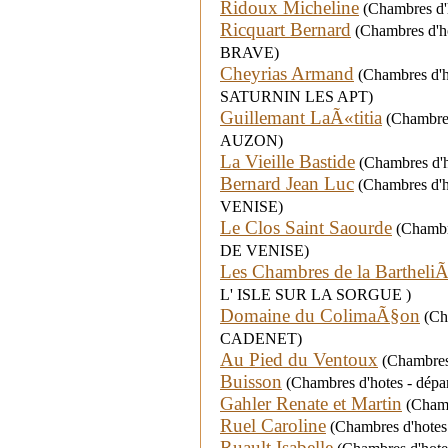
Ridoux Micheline
(Chambres d'h
Ricquart Bernard
(Chambres d'ho
BRAVE)
Cheyrias Armand
(Chambres d'ho
SATURNIN LES APT)
Guillemant LaÃ«titia
(Chambres
AUZON)
La Vieille Bastide
(Chambres d'h
Bernard Jean Luc
(Chambres d'h
VENISE)
Le Clos Saint Saourde
(Chambre
DE VENISE)
Les Chambres de la BartheliÃ
L' ISLE SUR LA SORGUE )
Domaine du ColimaÃ§on
(Cha
CADENET)
Au Pied du Ventoux
(Chambres 
Buisson
(Chambres d'hotes - dépar
Gahler Renate et Martin
(Chamb
Ruel Caroline
(Chambres d'hotes
Ruault Isabelle