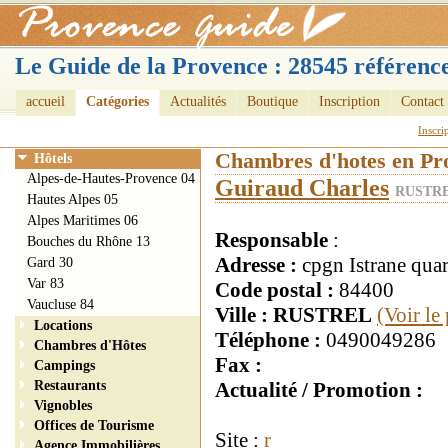
Le Guide de la Provence : 28545 référence
accueil
Catégories
Actualités
Boutique
Inscription
Contact
Inscri
Chambres d'hotes en Pr
Hôtels
Alpes-de-Hautes-Provence 04
Guiraud Charles
RUSTRE
Hautes Alpes 05
Alpes Maritimes 06
Responsable
:
Bouches du Rhône 13
Adresse :
cpgn Istrane quar
Gard 30
Var 83
Code postal :
84400
Vaucluse 84
Ville : RUSTREL
(Voir le
Locations
Téléphone :
0490049286
Chambres d'Hôtes
Fax :
Campings
Restaurants
Actualité / Promotion :
Vignobles
Offices de Tourisme
Site :
r
Agence Immobilières