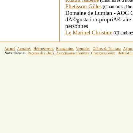
(Chambres d'hotes
Phetisson Gilles
(Chambres d'hot
Domaine de Lumian - AOC C
dÃ©gustation-propriÃ©taire 
personnes
Le Marinel Christine
(Chambres 
Accueil
Actualités
Hébergements
Restauration
Vignobles
Offices de Tourisme
Agenc
Notre réseau >
Recettes des Chefs
Associations-Sportives
Chambres-Guide
Hotels-Gu