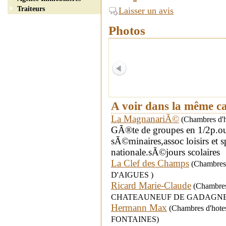
Traiteurs
Laisser un avis
Photos
A voir dans la même c
La MagnanariÃ©
(Chambres d'h
GÃ®te de groupes en 1/2p.ou 
sÃ©minaires,assoc loisirs et
nationale.sÃ©jours scolaires
La Clef des Champs
(Chambres 
D'AIGUES )
Ricard Marie-Claude
(Chambres d
CHATEAUNEUF DE GADAGNE
Hermann Max
(Chambres d'hotes
FONTAINES)