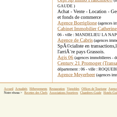
(a
GAUDE )
Achat - Vente - Location - G
et fonds de commerce
Agence Borriglione
(agences imm
Cabinet Immobilier Catherin
06 - ville : MANDELIEU LA NA
Agence de Cabris
(agences immob
SpÃ©cialiste en transactions,l
l'arriÃ¨re pays Grassois.
Agis 06
(agences immobilieres - dé
Century 21 Promoger (Transa
département : 06 - ville : RO
Agence Meyerbeer
(agences immo
Accueil
Actualités
Hébergements
Restauration
Vignobles
Offices de Tourisme
Agenc
Notre réseau >
Recettes des Chefs
Associations-Sportives
Chambres-Guide
Hotels-Gu