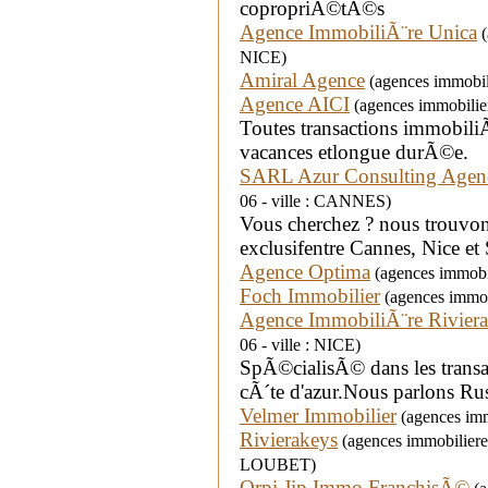
copropriÃ©tÃ©s
Agence ImmobiliÃ¨re Unica
(
NICE)
Amiral Agence
(agences immobil
Agence AICI
(agences immobilier
Toutes transactions immobili
vacances etlongue durÃ©e.
SARL Azur Consulting Age
06 - ville : CANNES)
Vous cherchez ? nous trouvon
exclusifentre Cannes, Nice et 
Agence Optima
(agences immobil
Foch Immobilier
(agences immobi
Agence ImmobiliÃ¨re Riviera 
06 - ville : NICE)
SpÃ©cialisÃ© dans les transa
cÃ´te d'azur.Nous parlons Ru
Velmer Immobilier
(agences immo
Rivierakeys
(agences immobiliere
LOUBET)
Orpi Jip Immo FranchisÃ©