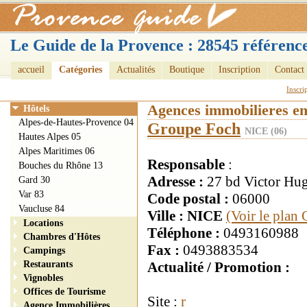
Le Guide de la Provence : 28545 référence
accueil
Catégories
Actualités
Boutique
Inscription
Contact
Inscri
Agences immobilieres e
Hôtels
Alpes-de-Hautes-Provence 04
Groupe Foch
NICE (06)
Hautes Alpes 05
Alpes Maritimes 06
Responsable
:
Bouches du Rhône 13
Adresse :
27 bd Victor Hu
Gard 30
Var 83
Code postal :
06000
Vaucluse 84
Ville : NICE
(Voir le plan
Locations
Téléphone :
0493160988
Chambres d'Hôtes
Fax :
0493883534
Campings
Restaurants
Actualité / Promotion :
Vignobles
Offices de Tourisme
Site :
r
Agence Immobilières