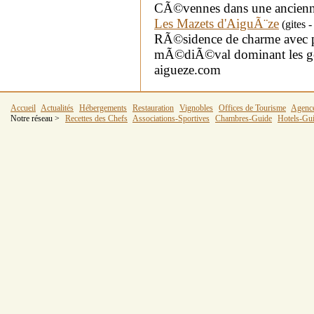
CÃ©vennes dans une ancienn
Les Mazets d'AiguÃ¨ze
(gites 
RÃ©sidence de charme avec pi
mÃ©diÃ©val dominant les go
aigueze.com
Accueil
Actualités
Hébergements
Restauration
Vignobles
Offices de Tourisme
Agenc
Notre réseau >
Recettes des Chefs
Associations-Sportives
Chambres-Guide
Hotels-Gu