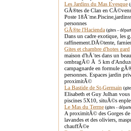
Les Jardins du Mas Evesque
(
GÃ®tes de Clan en CÃ©vennes
Poste 18Ã¨me.Piscine,jardins
personnes
GÃ®te l'Hacienda
(gites - dépar
Dans un cadre exotique, les 
raffinement.DÃ©tente, farnient
Gites et chambre d'hotes gard
maison d'hÃ´tes dans un beau
ombragÃ© Ã 5 km d'Anduze. 1
campagnarde en formule gÃ®
personnes. Espaces jardin pr
proximitÃ©
La Bastide de St-Germain
(git
Elisabeth et Guy Julhan vous 
piscines 5X10, situÃ©s enpl
Le Mas du Terme
(gites - dépar
A proximitÃ© des Gorges de 
lavandes et des oliviers, ma
chauffÃ©e