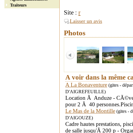
Traiteurs
Site :
r
Laisser un avis
Photos
A voir dans la même c
A La Bonaventure
(gites - dép
D'AIGREFEUILLE)
Location Ã Anduze - CÃ©ven
pour 2 Ã 40 personnes.Piscin
Le Mas de la Montille
(gites -
D'AIGOUZE)
Cadre hautes prestations, pis
de salle jusqu'Ã 200 p - Org