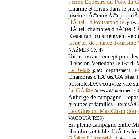
Ferme Equestre du Pont du G
Charme et loisirs dans le si
piscine sÃ©curisÃ©epropriÃ
HÃ´tel La Pousaranque
(gites 
HÃ´tel, chambres d'hÃ´tes 3 
Restaurant cuisineinventive d
GÃ®tes de France Tourisme 
NÃŽMES CX 4)
Un nouveau concept pour les v
l'Evasion Vertedans le Gard. Vi
Le Relais
(gites - département 
Chambres d'hÃ´tes/GÃ®tes T
possiblesDÃ©couvrez vite sur
Le GÃ®te
(gites - département : 
Auberge de campagne - repas
groupes et familles - relaisÃ©
Les Gites du Mas Champion
(
VACQUIÃˆRES)
En pleine campagne Entre 
chambres et table d'hÃ´tes,l
GÃ®te L' AmoriÃ¨
(gites - dép