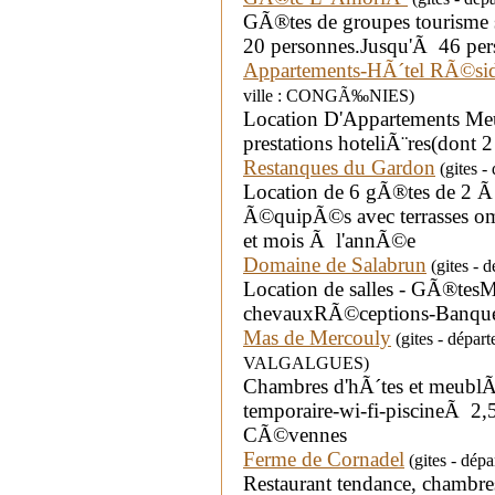
GÃ®tes de groupes tourisme 
20 personnes.Jusqu'Ã 46 pers
Appartements-HÃ´tel RÃ©sid
ville : CONGÃ‰NIES)
Location D'Appartements Meu
prestations hoteliÃ¨res(dont
Restanques du Gardon
(gites -
Location de 6 gÃ®tes de 2 
Ã©quipÃ©s avec terrasses o
et mois Ã l'annÃ©e
Domaine de Salabrun
(gites -
Location de salles - GÃ®tesM
chevauxRÃ©ceptions-Banque
Mas de Mercouly
(gites - dépa
VALGALGUES)
Chambres d'hÃ´tes et meublÃ
temporaire-wi-fi-piscineÃ 2
CÃ©vennes
Ferme de Cornadel
(gites - dép
Restaurant tendance, chambres