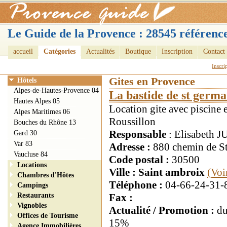
Le Guide de la Provence : 28545 référence
accueil
Catégories
Actualités
Boutique
Inscription
Contact
Inscri
Gites en Provence
Hôtels
Alpes-de-Hautes-Provence 04
La bastide de st germa
Hautes Alpes 05
Location gite avec piscin
Alpes Maritimes 06
Roussillon
Bouches du Rhône 13
Responsable
: Elisabeth
Gard 30
Var 83
Adresse :
880 chemin de S
Vaucluse 84
Code postal :
30500
Locations
Ville : Saint ambroix
(Voi
Chambres d'Hôtes
Téléphone :
04-66-24-31-
Campings
Restaurants
Fax :
Vignobles
Actualité / Promotion :
du
Offices de Tourisme
15%
Agence Immobilières