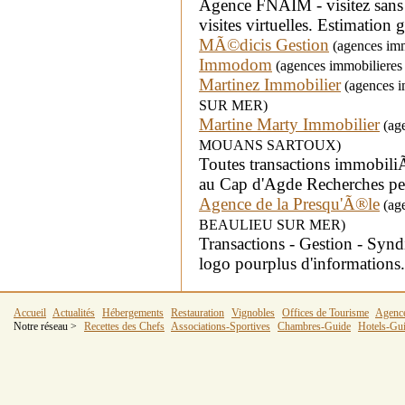
Agence FNAIM - visitez san
visites virtuelles. Estimation gr
MÃ©dicis Gestion
(agences immo
Immodom
(agences immobilieres
Martinez Immobilier
(agences i
SUR MER)
Martine Marty Immobilier
(age
MOUANS SARTOUX)
Toutes transactions immobiliÃ
au Cap d'Agde Recherches pe
Agence de la Presqu'Ã®le
(age
BEAULIEU SUR MER)
Transactions - Gestion - Syn
logo pourplus d'informations.
Accueil
Actualités
Hébergements
Restauration
Vignobles
Offices de Tourisme
Agenc
Notre réseau >
Recettes des Chefs
Associations-Sportives
Chambres-Guide
Hotels-Gu