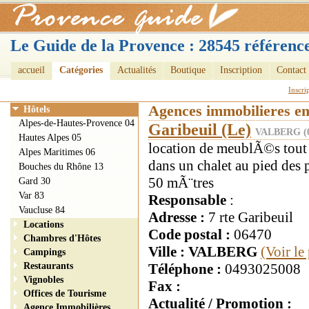
Le Guide de la Provence : 28545 référence
accueil
Catégories
Actualités
Boutique
Inscription
Contact
Inscri
Agences immobilieres e
Hôtels
Alpes-de-Hautes-Provence 04
Garibeuil (Le)
VALBERG (
Hautes Alpes 05
location de meublÃ©s tout 
Alpes Maritimes 06
dans un chalet au pied des
Bouches du Rhône 13
50 mÃ¨tres
Gard 30
Var 83
Responsable
:
Vaucluse 84
Adresse :
7 rte Garibeuil
Locations
Code postal :
06470
Chambres d'Hôtes
Ville : VALBERG
(Voir le
Campings
Restaurants
Téléphone :
0493025008
Vignobles
Fax :
Offices de Tourisme
Actualité / Promotion :
Agence Immobilières