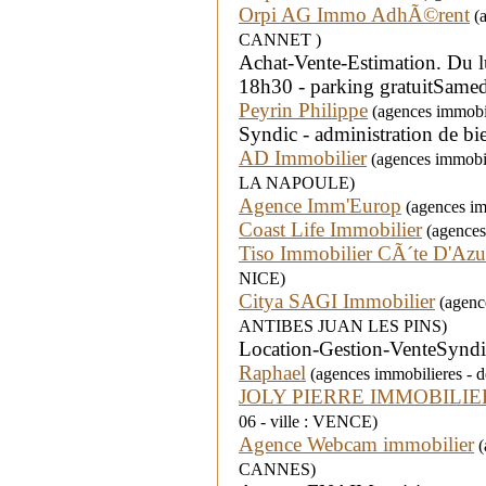
Orpi AG Immo AdhÃ©rent
(a
CANNET )
Achat-Vente-Estimation. Du 
18h30 - parking gratuitSam
Peyrin Philippe
(agences immobili
Syndic - administration de b
AD Immobilier
(agences immobil
LA NAPOULE)
Agence Imm'Europ
(agences imm
Coast Life Immobilier
(agences 
Tiso Immobilier CÃ´te D'Azu
NICE)
Citya SAGI Immobilier
(agence
ANTIBES JUAN LES PINS)
Location-Gestion-VenteSyndi
Raphael
(agences immobilieres - d
JOLY PIERRE IMMOBILIE
06 - ville : VENCE)
Agence Webcam immobilier
(
CANNES)