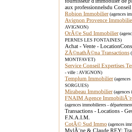
fournisseur d'immobilier de p
aux professionnelsdu Conseil
Robion Immobilier
(agences imm
Avignon Provence Immobilie
AVIGNON)
OrÃ©e Sud Immobilier
(agence
PERNES LES FONTAINES)
Achat - Vente - LocationConsu
ZÃ©nathÃ©na Transactions
(
MONTFAVET)
Service Conseil Expertises Ter
- ville : AVIGNON)
Templum Immobilier
(agences i
SORGUES)
Mirabeau Immobilier
(agences i
FNAIM Agence ImmobiliÃ¨re
(agences immobilieres - départeme
Transactions - Locations - Ge
F.N.A.I.M.
CotÃ© Sud Immo
(agences imm
MylÃ¨ne & Claude REY: Transa