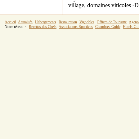
village, domaines vitico
Accueil
Actualités
Hébergements
Restauration
Vignobles
Offices de Tourisme
Agenc
Notre réseau >
Recettes des Chefs
Associations-Sportives
Chambres-Guide
Hotels-Gu