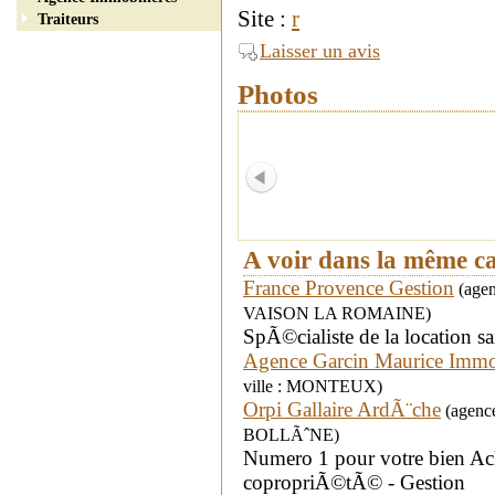
Site :
r
Traiteurs
Laisser un avis
Photos
A voir dans la même c
France Provence Gestion
(agen
VAISON LA ROMAINE)
SpÃ©cialiste de la location s
Agence Garcin Maurice Immo
ville : MONTEUX)
Orpi Gallaire ArdÃ¨che
(agence
BOLLÃˆNE)
Numero 1 pour votre bien Ach
copropriÃ©tÃ© - Gestion