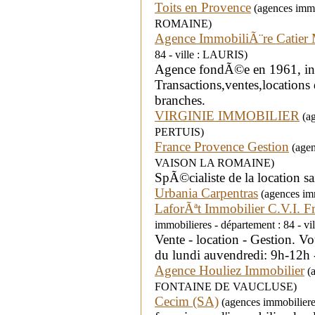
Toits en Provence
(agences immo
ROMAINE)
Agence ImmobiliÃ¨re Catier 
84 - ville : LAURIS)
Agence fondÃ©e en 1961, in
Transactions,ventes,location
branches.
VIRGINIE IMMOBILIER
(ag
PERTUIS)
France Provence Gestion
(agen
VAISON LA ROMAINE)
SpÃ©cialiste de la location s
Urbania Carpentras
(agences imm
LaforÃªt Immobilier C.V.I.
immobilieres - département : 84 -
Vente - location - Gestion. V
du lundi auvendredi: 9h-12h 
Agence Houliez Immobilier
(a
FONTAINE DE VAUCLUSE)
Cecim (SA)
(agences immobiliere