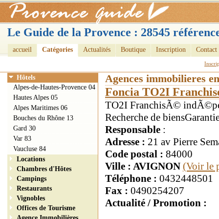
Le Guide de la Provence : 28545 référence
accueil
Catégories
Actualités
Boutique
Inscription
Contact
Inscri
Agences immobilieres e
Hôtels
Alpes-de-Hautes-Provence 04
Foncia TO2I Franchis
Hautes Alpes 05
TO2I FranchisÃ© indÃ©pen
Alpes Maritimes 06
Recherche de biensGaranti
Bouches du Rhône 13
Responsable
:
Gard 30
Var 83
Adresse :
21 av Pierre Sem
Vaucluse 84
Code postal :
84000
Locations
Ville : AVIGNON
(Voir le
Chambres d'Hôtes
Téléphone :
0432448501
Campings
Restaurants
Fax :
0490254207
Vignobles
Actualité / Promotion :
Offices de Tourisme
Agence Immobilières