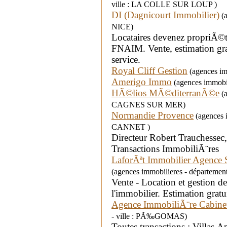
ville : LA COLLE SUR LOUP )
DI (Dagnicourt Immobilier)
(a
NICE)
Locataires devenez propriÃ©t
FNAIM. Vente, estimation gr
service.
Royal Cliff Gestion
(agences imm
Amerigo Immo
(agences immobil
HÃ©lios MÃ©diterranÃ©e
(a
CAGNES SUR MER)
Normandie Provence
(agences i
CANNET )
Directeur Robert Trauchesse
Transactions ImmobiliÃ¨res
LaforÃªt Immobilier Agence
(agences immobilieres - départemen
Vente - Location et gestion d
l'immobilier. Estimation gratu
Agence ImmobiliÃ¨re Cabinet
- ville : PÃ‰GOMAS)
Toutes transactions : Villas,A