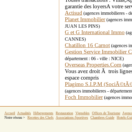
garantie des loyersA votre se
Actisud
(agences immobilieres - dé
Planet Immobilier
(agences immo
JUAN LES PINS)
G et G International Immo
(age
CANNES)
Chatillon 16 Carnot
(agences im
Gestion Service Immobilier C
département : 06 - ville : NICE)
Overseas Properties.Com
(agen
Vous avez droit Ã trois ligne
espace compris
Plagimo S.I.P.M (SociÃ©tÃ©
(agences immobilieres - département 
Foch Immobilier
(agences immobi
Accueil
Actualités
Hébergements
Restauration
Vignobles
Offices de Tourisme
Agenc
Notre réseau >
Recettes des Chefs
Associations-Sportives
Chambres-Guide
Hotels-Gu