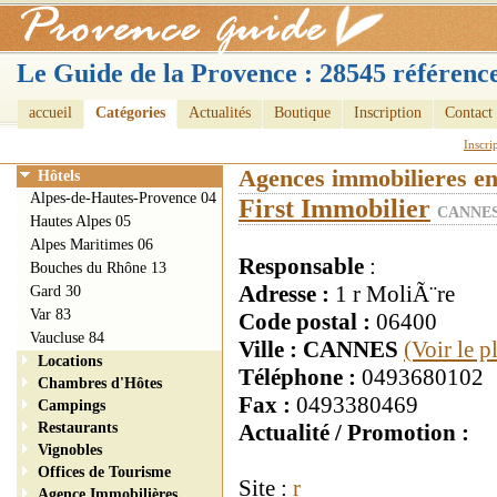
Le Guide de la Provence : 28545 référence
accueil
Catégories
Actualités
Boutique
Inscription
Contact
Inscri
Agences immobilieres e
Hôtels
Alpes-de-Hautes-Provence 04
First Immobilier
CANNES
Hautes Alpes 05
Alpes Maritimes 06
Responsable
:
Bouches du Rhône 13
Adresse :
1 r MoliÃ¨re
Gard 30
Var 83
Code postal :
06400
Vaucluse 84
Ville : CANNES
(Voir le 
Locations
Téléphone :
0493680102
Chambres d'Hôtes
Fax :
0493380469
Campings
Restaurants
Actualité / Promotion :
Vignobles
Offices de Tourisme
Site :
r
Agence Immobilières